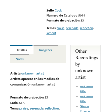
Error loading media: File
could not be played
Sello
Cook
Numero de Catalogo
5014
Formato de grabación
33
Temas
praise
,
serenade
,
reflection
,
lament
Other
Detalles
Imagenes
Recordings
Notas
by
unknown
Artista
unknown artist
artist
Artista aparece en los medios de
comunicación
unknown artist
unknown
title
unknown
Formato de grabación
33
title
Lado A:
A
Simon
Tema
praise
,
serenade
,
reflection
,
Blanco