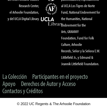
Research Center,
al UCLA Los Tigres de Norte
el Arhoolie Foundation,
Fund, National Endowment for
y del UCLA Digital Library
the Humanities, National
Endowment for the
Arts, GRAMMY
Foundation, Fund for Folk
Culture, Arhoolie
Records, Señor y la Señora E.W.
Littlefield Jr., y Edmund &
Jeannik Littlefield Foundation.
La Colección
Participantes en el proyecto
Apoyo
Derechos de Autor y Acceso
Contactos y Créditos
© 2022 UC Regents & The Arhoolie Foundation