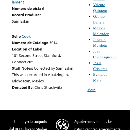
lament
Valente
Número de pista
6
Quintero
Record Producer
Gabino
Sam Eskin
Barrera
Marcos
Melendez
Sello
Cook
Joaquin
Numero de Catalogo
5014
Murrieta
Location of Label:
Juan
101 Second Street Stamford,
Charrasqueado
Connecticut
Jesus
Staff Notes:
Collected by Sam Eskin.
Cristerna
Bernardo
This was recorded in Apatzingan,
Mata
Michoacan, Mexico
Donated By:
Chris Strachwitz
More
Un proyecto conjunto
Agradecemos a todos los
del UCLA Chicano Studies
patronicadores, especialmente