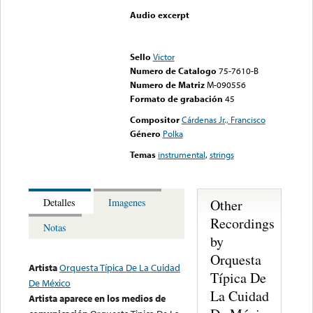
Audio excerpt
Error loading media: File
could not be played
Sello
Victor
Numero de Catalogo
75-7610-B
Numero de Matriz
M-090556
Formato de grabación
45
Compositor
Cárdenas Jr., Francisco
Género
Polka
Temas
instrumental
,
strings
Other
Detalles
Imagenes
Recordings
Notas
by
Orquesta
Artista
Orquesta Típica De La Cuidad
Típica De
De México
La Cuidad
Artista aparece en los medios de