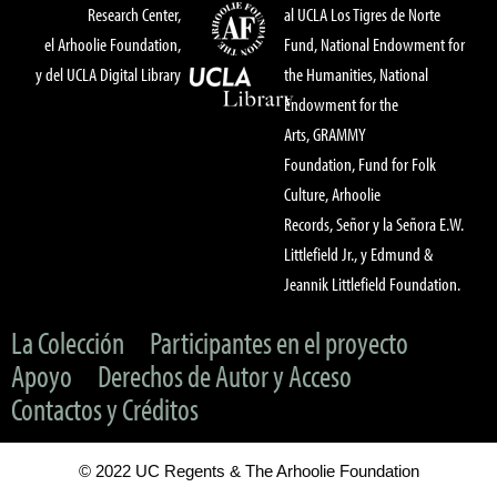
Research Center,
al UCLA Los Tigres de Norte
el Arhoolie Foundation,
Fund, National Endowment for
y del UCLA Digital Library
the Humanities, National
Endowment for the
Arts, GRAMMY
Foundation, Fund for Folk
Culture, Arhoolie
Records, Señor y la Señora E.W.
Littlefield Jr., y Edmund &
Jeannik Littlefield Foundation.
La Colección
Participantes en el proyecto
Apoyo
Derechos de Autor y Acceso
Contactos y Créditos
© 2022 UC Regents & The Arhoolie Foundation