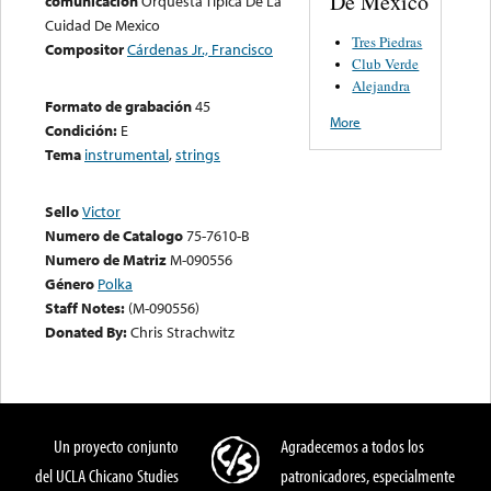
De México
comunicación
Orquesta Tipica De La
Cuidad De Mexico
Tres Piedras
Compositor
Cárdenas Jr., Francisco
Club Verde
Alejandra
Formato de grabación
45
More
Condición:
E
Tema
instrumental
,
strings
Sello
Victor
Numero de Catalogo
75-7610-B
Numero de Matriz
M-090556
Género
Polka
Staff Notes:
(M-090556)
Donated By:
Chris Strachwitz
Un proyecto conjunto
Agradecemos a todos los
del UCLA Chicano Studies
patronicadores, especialmente