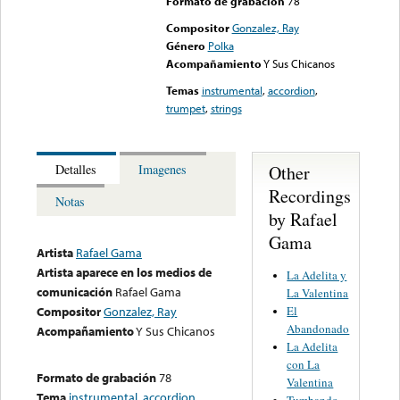
Formato de grabación
78
Compositor
Gonzalez, Ray
Género
Polka
Acompañamiento
Y Sus Chicanos
Temas
instrumental
,
accordion
,
trumpet
,
strings
Other
Detalles
Imagenes
Recordings
Notas
by Rafael
Gama
Artista
Rafael Gama
Artista aparece en los medios de
La Adelita y
comunicación
Rafael Gama
La Valentina
El
Compositor
Gonzalez, Ray
Abandonado
Acompañamiento
Y Sus Chicanos
La Adelita
con La
Formato de grabación
78
Valentina
Tema
instrumental
,
accordion
,
Tumbando