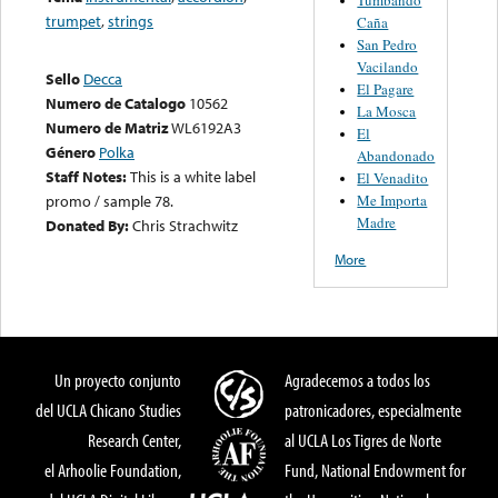
trumpet
,
strings
Caña
San Pedro
Vacilando
Sello
Decca
El Pagare
Numero de Catalogo
10562
La Mosca
Numero de Matriz
WL6192A3
El
Género
Polka
Abandonado
Staff Notes:
This is a white label
El Venadito
Me Importa
promo / sample 78.
Madre
Donated By:
Chris Strachwitz
More
Un proyecto conjunto
Agradecemos a todos los
del UCLA Chicano Studies
patronicadores, especialmente
Research Center,
al UCLA Los Tigres de Norte
el Arhoolie Foundation,
Fund, National Endowment for