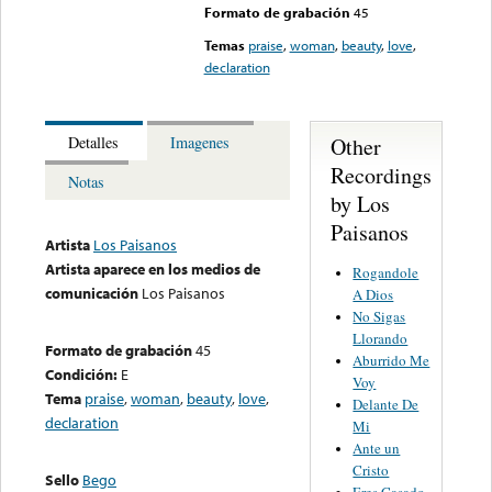
Formato de grabación
45
Temas
praise
,
woman
,
beauty
,
love
,
declaration
Other
Detalles
Imagenes
Recordings
Notas
by Los
Paisanos
Artista
Los Paisanos
Artista aparece en los medios de
Rogandole
comunicación
Los Paisanos
A Dios
No Sigas
Llorando
Formato de grabación
45
Aburrido Me
Condición:
E
Voy
Tema
praise
,
woman
,
beauty
,
love
,
Delante De
declaration
Mi
Ante un
Cristo
Sello
Bego
Eres Casado