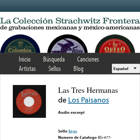
Skip to main content
Inicio
Búsqueda
Canciones
Artistas
Sellos
Blog
Español
Las Tres Hermanas
de
Los Paisanos
Audio excerpt
Error loading media: File
could not be played
Sello
Bego
Numero de Catalogo
BG-477-