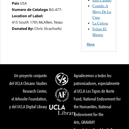
País
USA
Corrido A
Numero de Catalogo
BG-477-
Hugo De La
Location of Label:
Cruz
415 South 17th McAllen, Texas
La Celosa
Donated By:
Chris Strachwitz
Felipe El
Hippie
More
Un proyecto conjunto
Agradecemos a todos los
del UCLA Chicano Studies
patronicadores, especialmente
Research Center,
al UCLA Los Tigres de Norte
el Arhoolie Foundation,
Fund, National Endowment for
y del UCLA Digital Library
the Humanities, National
Endowment for the
Arts, GRAMMY