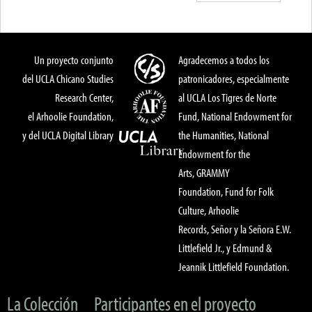
Un proyecto conjunto
Agradecemos a todos los
del UCLA Chicano Studies
patronicadores, especialmente
Research Center,
al UCLA Los Tigres de Norte
el Arhoolie Foundation,
Fund, National Endowment for
y del UCLA Digital Library
the Humanities, National
Endowment for the
Arts, GRAMMY
Foundation, Fund for Folk
Culture, Arhoolie
Records, Señor y la Señora E.W.
Littlefield Jr., y Edmund &
Jeannik Littlefield Foundation.
La Colección
Participantes en el proyecto