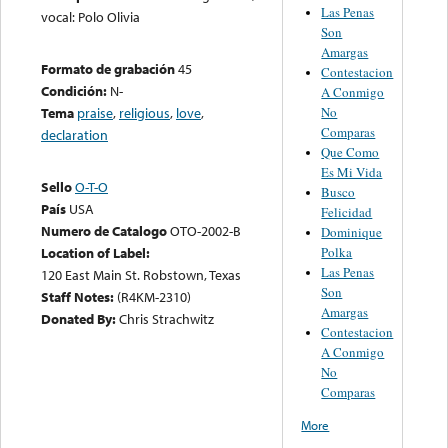
Las Penas
vocal: Polo Olivia
Son
Amargas
Formato de grabación
45
Contestacion
Condición:
N-
A Conmigo
No
Tema
praise
,
religious
,
love
,
Comparas
declaration
Que Como
Es Mi Vida
Sello
O-T-O
Busco
País
USA
Felicidad
Numero de Catalogo
OTO-2002-B
Dominique
Polka
Location of Label:
Las Penas
120 East Main St. Robstown, Texas
Son
Staff Notes:
(R4KM-2310)
Amargas
Donated By:
Chris Strachwitz
Contestacion
A Conmigo
No
Comparas
More