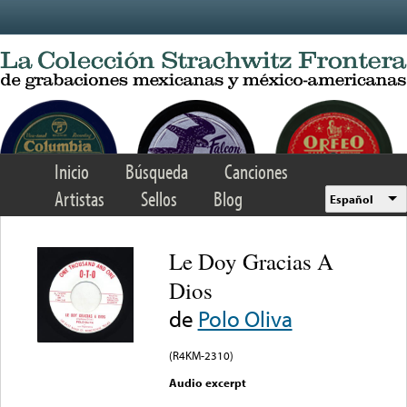
Skip to main content
Inicio
Búsqueda
Canciones
Artistas
Sellos
Blog
Español
Le Doy Gracias A
Dios
de
Polo Oliva
(R4KM-2310)
Audio excerpt
Error loading media: File