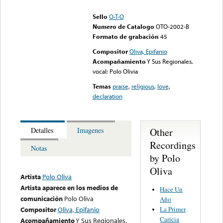
could not be played
Sello
O-T-O
Numero de Catalogo
OTO-2002-B
Formato de grabación
45
Compositor
Oliva, Epifanio
Acompañamiento
Y Sus Regionales,
vocal: Polo Olivia
Temas
praise
,
religious
,
love
,
declaration
Other
Detalles
Imagenes
Recordings
Notas
by Polo
Oliva
Artista
Polo Oliva
Artista aparece en los medios de
Hace Un
comunicación
Polo Oliva
Año
La Primer
Compositor
Oliva, Epifanio
Caricia
Acompañamiento
Y Sus Regionales,