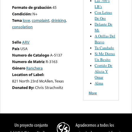
Las 700’s
LB’s
Formato de grabación
45
Con Letras
Condición:
N+
De Oro
Tema
love
,
complaint
,
drinking
,
Delante De
consolation
Mi
A Orillas Del
Bravo
Sello
ARV
Tu Candado
País
USA
Si Me Dieras
Numero de Catalogo
A-5137
Un Besito
Numero de Matriz
R-3163
Corrido De
Género
Ranchera
Alicia Y
Location of Label:
Omar
821 North 23rd McAllen, Texas
Alma
Donated By:
Chris Strachwitz
More
Un proyecto conjunto
Agradecemos a todos los