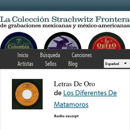
Skip to main content
Inicio
Búsqueda
Canciones
Artistas
Sellos
Blog
Español
Letras De Oro
de
Los Diferentes De
Matamoros
Audio excerpt
Error loading media: File
could not be played