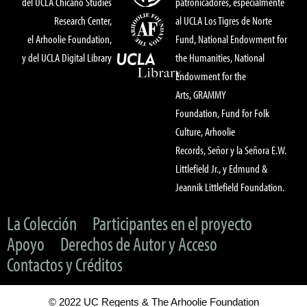
del UCLA Chicano Studies
patronicadores, especialmente
Research Center,
al UCLA Los Tigres de Norte
el Arhoolie Foundation,
Fund, National Endowment for
y del UCLA Digital Library
the Humanities, National
Endowment for the
Arts, GRAMMY
Foundation, Fund for Folk
Culture, Arhoolie
Records, Señor y la Señora E.W.
Littlefield Jr., y Edmund &
Jeannik Littlefield Foundation.
La Colección
Participantes en el proyecto
Apoyo
Derechos de Autor y Acceso
Contactos y Créditos
© 2022 UC Regents & The Arhoolie Foundation