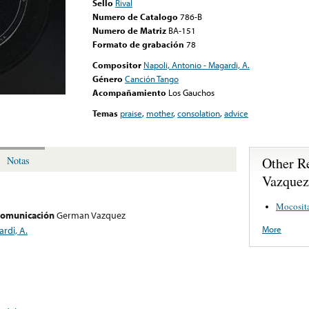
Sello
Rival
Numero de Catalogo
786-B
Numero de Matriz
BA-151
Formato de grabación
78
Compositor
Napoli, Antonio - Magardi, A.
Género
Canción Tango
Acompañamiento
Los Gauchos
Temas
praise
,
mother
,
consolation
,
advice
Other R
Notas
Vazquez
Mocosit
 comunicación
German Vazquez
More
rdi, A.