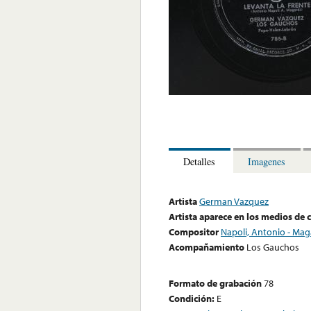
Detalles
Imagenes
Artista
German Vazquez
Artista aparece en los medios de
Compositor
Napoli, Antonio - Maga
Acompañamiento
Los Gauchos
Formato de grabación
78
Condición:
E