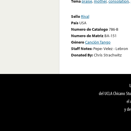
Tema
praise
,
mother
,
consolation
,
Sello
Rival
País
USA
Numero de Catalogo
786-B
Numero de Matriz
BA-151
Género
Canción Tango
Staff Notes:
Pepe- Velez - Lebron
Donated By:
Chris Strachwitz
del UCLA Chicano Stu
el
y de