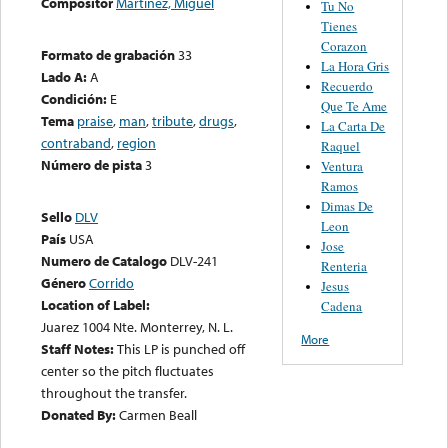
Compositor
Martinez, Miguel
Tu No
Tienes
Corazon
Formato de grabación
33
La Hora Gris
Lado A:
A
Recuerdo
Condición:
E
Que Te Ame
Tema
praise
,
man
,
tribute
,
drugs
,
La Carta De
contraband
,
region
Raquel
Número de pista
3
Ventura
Ramos
Dimas De
Sello
DLV
Leon
País
USA
Jose
Numero de Catalogo
DLV-241
Renteria
Género
Corrido
Jesus
Location of Label:
Cadena
Juarez 1004 Nte. Monterrey, N. L.
More
Staff Notes:
This LP is punched off
center so the pitch fluctuates
throughout the transfer.
Donated By:
Carmen Beall