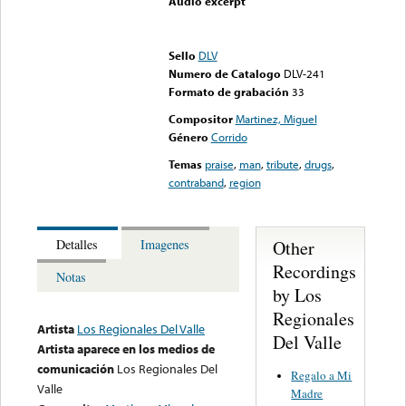
Audio excerpt
Error loading media: File
could not be played
Sello
DLV
Numero de Catalogo
DLV-241
Formato de grabación
33
Compositor
Martinez, Miguel
Género
Corrido
Temas
praise
,
man
,
tribute
,
drugs
,
contraband
,
region
Other
Detalles
Imagenes
Recordings
Notas
by Los
Regionales
Artista
Los Regionales Del Valle
Del Valle
Artista aparece en los medios de
comunicación
Los Regionales Del
Regalo a Mi
Valle
Madre