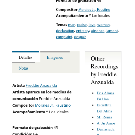
Formato de grabación
45
Compositor
Morales Jr., Faustino
Acompañamiento
Y Los Ideales
Temas
man
,
praise
,
love
,
woman
,
declaration
,
entreaty
,
absence
,
lament
,
complaint
,
despair
Other
Detalles
Imagenes
Recordings
Notas
by Freddie
Anzualda
Artista
Freddie Anzualda
Artista aparece en los medios de
Dos Almas
comunicación
Freddie Anzualda
En Una
Estrellita
Compositor
Morales Jr., Faustino
Del Alma
Acompañamiento
Y Los Ideales
Mi Reina
A Un Amor
Formato de grabación
45
Demasiada
Condición:
E+
Razon