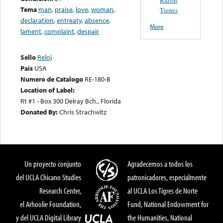
Tema
man
,
praise
,
love
,
woman
,
Tienes
declaration
,
entreaty
,
absence
,
More
lament
,
complaint
,
despair
Sello
Reloj
País
USA
Numero de Catalogo
RE-180-B
Location of Label:
Rt #1 - Box 300 Delray Bch., Florida
Donated By:
Chris Strachwitz
Un proyecto conjunto
Agradecemos a todos los
del UCLA Chicano Studies
patronicadores, especialmente
Research Center,
al UCLA Los Tigres de Norte
el Arhoolie Foundation,
Fund, National Endowment for
y del UCLA Digital Library
the Humanities, National