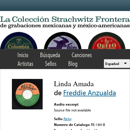
Skip to main content
Inicio
Búsqueda
Canciones
Artistas
Sellos
Blog
Español
Linda Amada
de
Freddie Anzualda
Audio excerpt
Source file not available
Sello
Reloj
Numero de Catalogo
RE-180-B