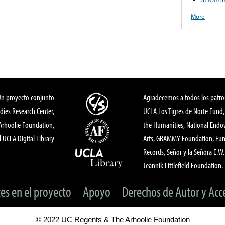
More
Un proyecto conjunto
Agradecemos a todos los patro
dies Research Center,
UCLA Los Tigres de Norte Fund
 Arhoolie Foundation,
the Humanities, National End
l UCLA Digital Library
Arts, GRAMMY Foundation, Fund
Records, Señor y la Señora E.W. 
Jeannik Littlefield Foundation.
tes en el proyecto
Apoyo
Derechos de Autor y Acc
© 2022 UC Regents & The Arhoolie Foundation