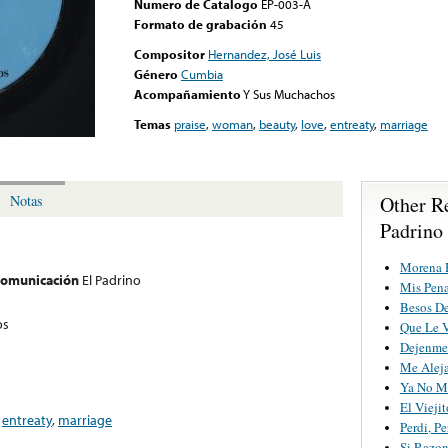
Numero de Catalogo
EP-003-A
Formato de grabación
45
Compositor
Hernandez, José Luis
Género
Cumbia
Acompañamiento
Y Sus Muchachos
Temas
praise
,
woman
,
beauty
,
love
,
entreaty
,
marriage
Other R
Notas
Padrino
Morena 
 comunicación
El Padrino
Mis Pen
Besos D
os
Que Le 
Dejenme 
Me Aleja
Ya No Me
El Viejit
,
entreaty
,
marriage
Perdi, Pe
Si Razo