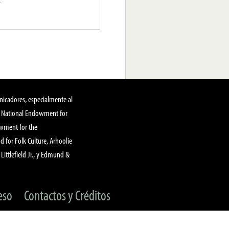
nicadores, especialmente al
, National Endowment for
owment for the
 for Folk Culture, Arhoolie
Littlefield Jr., y Edmund &
eso
Contactos y Créditos