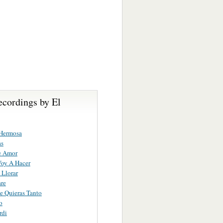
ecordings by El
Hermosa
as
e Amor
Voy A Hacer
Llorar
re
 Quieras Tanto
o
rdi
n