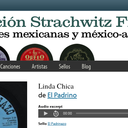
Canciones
Artistas
Sellos
Blog
Linda Chica
de
El Padrino
Audio excerpt
00:00
Sello
El Padrinazo