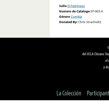
Sello
El Padrinazo
Numero de Catalogo
EP-003-A
Género
Cumbia
Donated By:
Chris Strachwitz
del UCLA Chicano Stu
el
y de
La Colección
Participan