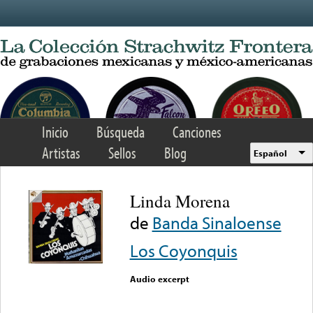
Skip to main content
Inicio
Búsqueda
Canciones
Artistas
Sellos
Blog
Español
Linda Morena
de
Banda Sinaloense
Los Coyonquis
Audio excerpt
Error loading media: File
could not be played