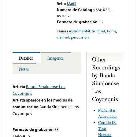
Sello
Marfil
Numero de Catalogo
33c-022-
451007
Formato de grabación
33
Temas
instrumental
,
trumpet
,
horns
,
clarinet
,
percussion
Other
Detalles
Imagenes
Recordings
Notas
by Banda
Sinaloense
Artista
Banda Sinaloense Los
Los
Coyonquis
Coyonquis
Artista aparece en los medios de
comunicación
Banda Sinaloense Los
Mañanitas
Coyonquis
Azucaradas
Corrido De
Tino
Formato de grabación
33
Nevares
Lado A:
b