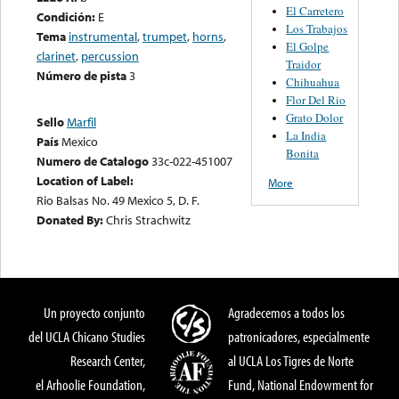
El Carretero
Condición:
E
Los Trabajos
Tema
instrumental
,
trumpet
,
horns
,
El Golpe
clarinet
,
percussion
Traidor
Número de pista
3
Chihuahua
Flor Del Rio
Grato Dolor
Sello
Marfil
La India
País
Mexico
Bonita
Numero de Catalogo
33c-022-451007
Location of Label:
More
Rio Balsas No. 49 Mexico 5, D. F.
Donated By:
Chris Strachwitz
Un proyecto conjunto
Agradecemos a todos los
del UCLA Chicano Studies
patronicadores, especialmente
Research Center,
al UCLA Los Tigres de Norte
el Arhoolie Foundation,
Fund, National Endowment for