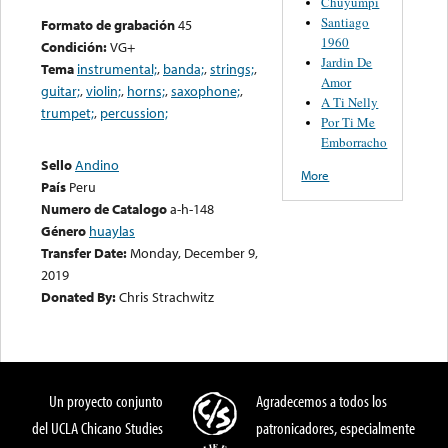
Chuyumpi
Santiago
Formato de grabación
45
1960
Condición:
VG+
Jardin De
Tema
instrumental;
,
banda;
,
strings;
,
Amor
guitar;
,
violin;
,
horns;
,
saxophone;
,
A Ti Nelly
trumpet;
,
percussion;
Por Ti Me
Emborracho
Sello
Andino
More
País
Peru
Numero de Catalogo
a-h-148
Género
huaylas
Transfer Date:
Monday, December 9,
2019
Donated By:
Chris Strachwitz
Un proyecto conjunto
Agradecemos a todos los
del UCLA Chicano Studies
patronicadores, especialmente