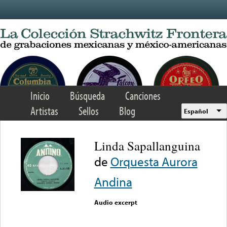
Skip to main content
Inicio
Búsqueda
Canciones
Artistas
Sellos
Blog
Español
Linda Sapallanguina
de
Orquesta Aurora
Andina
Audio excerpt
Error loading media: File
could not be played