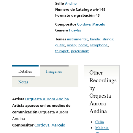
Sello
Andino
Numero de Catalogo
a-h-148
Formato de grabación
45
Compositor
Cordova, Marcelo
Género
huaylas
Temas
instrumental;
,
banda;
,
strings;
,
guitar;
,
violin;
,
horns;
,
saxophone;
,
trumpet;
,
percussion;
Other
Detalles
Imagenes
Recordings
Notas
by
Orquesta
Artista
Orquesta Aurora Andina
Aurora
Artista aparece en los medios de
Andina
comunicación
Orquesta Aurora
Andina
Celia
Compositor
Cordova, Marcelo
Melania