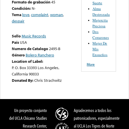
Formato de grabación
45
Suerte
Condición:
N-
Alma
Destrozada
Tema
love
,
complaint
,
woman
,
Mujercita
despair
Preciosa
Dos
Sello
Music Records
Corazones
País
USA
Mujer De
Numero de Catalogo
2495-B
Mis
Ensueños
Género
Bolero Ranchero
Location of Label:
More
P. O. Box 33393 Los Angeles,
California 90033
Donated By:
Chris Strachwitz
Un proyecto conjunto
Agradecemos a todos los
del UCLA Chicano Studies
patronicadores, especialmente
Research Center,
al UCLA Los Tigres de Norte