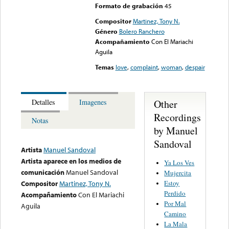
Formato de grabación
45
Compositor
Martinez, Tony N.
Género
Bolero Ranchero
Acompañamiento
Con El Mariachi
Aguila
Temas
love
,
complaint
,
woman
,
despair
Other
Detalles
Imagenes
Recordings
Notas
by Manuel
Sandoval
Artista
Manuel Sandoval
Artista aparece en los medios de
Ya Los Ves
comunicación
Manuel Sandoval
Mujercita
Estoy
Compositor
Martinez, Tony N.
Perdido
Acompañamiento
Con El Mariachi
Por Mal
Aguila
Camino
La Mala