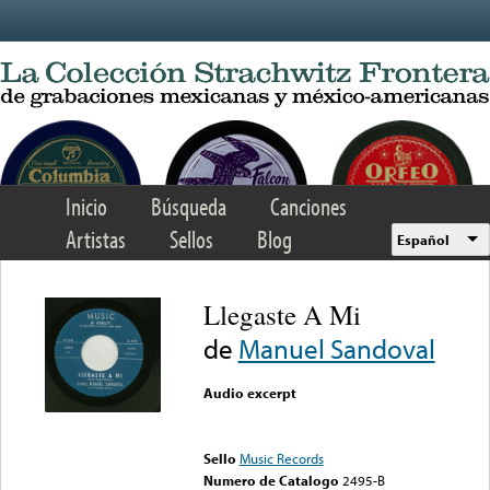
Skip to main content
Inicio
Búsqueda
Canciones
Artistas
Sellos
Blog
Español
Llegaste A Mi
de
Manuel Sandoval
Audio excerpt
Error loading media: File
could not be played
Sello
Music Records
Numero de Catalogo
2495-B