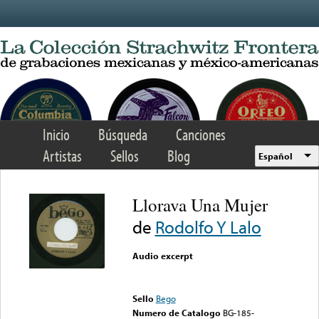
Skip to main content
Inicio
Búsqueda
Canciones
Artistas
Sellos
Blog
Español
Llorava Una Mujer
de
Rodolfo Y Lalo
Audio excerpt
Error loading media: File
could not be played
Sello
Bego
Numero de Catalogo
BG-185-