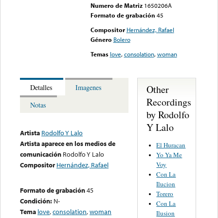
Numero de Matriz
1650206A
Formato de grabación
45
Compositor
Hernández, Rafael
Género
Bolero
Temas
love
,
consolation
,
woman
Other
Detalles
Imagenes
Recordings
Notas
by Rodolfo
Y Lalo
Artista
Rodolfo Y Lalo
Artista aparece en los medios de
El Huracan
comunicación
Rodolfo Y Lalo
Yo Ya Me
Voy
Compositor
Hernández, Rafael
Con La
Ilucion
Formato de grabación
45
Torero
Condición:
N-
Con La
Tema
love
,
consolation
,
woman
Ilusion