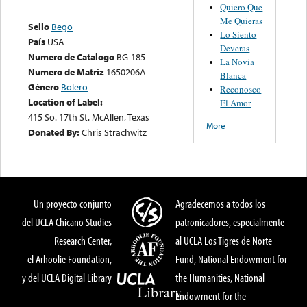
Quiero Que
Me Quieras
Sello
Bego
Lo Siento
País
USA
Deveras
Numero de Catalogo
BG-185-
La Novia
Numero de Matriz
1650206A
Blanca
Género
Bolero
Reconosco
Location of Label:
El Amor
415 So. 17th St. McAllen, Texas
More
Donated By:
Chris Strachwitz
Un proyecto conjunto
Agradecemos a todos los
del UCLA Chicano Studies
patronicadores, especialmente
Research Center,
al UCLA Los Tigres de Norte
el Arhoolie Foundation,
Fund, National Endowment for
y del UCLA Digital Library
the Humanities, National
Endowment for the