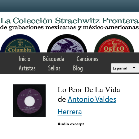
Skip to main content
Inicio
Búsqueda
Canciones
Artistas
Sellos
Blog
Español
Lo Peor De La Vida
de
Antonio Valdes
Herrera
Audio excerpt
Error loading media: File
could not be played