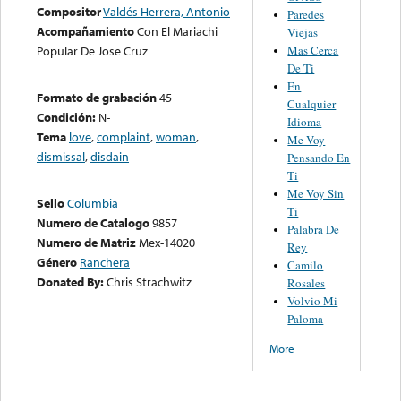
Compositor
Valdés Herrera, Antonio
Paredes
Acompañamiento
Con El Mariachi
Viejas
Mas Cerca
Popular De Jose Cruz
De Ti
En
Formato de grabación
45
Cualquier
Condición:
N-
Idioma
Tema
love
,
complaint
,
woman
,
Me Voy
dismissal
,
disdain
Pensando En
Ti
Me Voy Sin
Sello
Columbia
Ti
Numero de Catalogo
9857
Palabra De
Numero de Matriz
Mex-14020
Rey
Género
Ranchera
Camilo
Donated By:
Chris Strachwitz
Rosales
Volvio Mi
Paloma
More