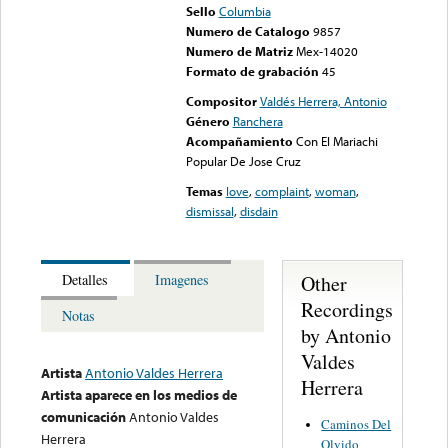
Sello
Columbia
Numero de Catalogo
9857
Numero de Matriz
Mex-14020
Formato de grabación
45
Compositor
Valdés Herrera, Antonio
Género
Ranchera
Acompañamiento
Con El Mariachi
Popular De Jose Cruz
Temas
love
,
complaint
,
woman
,
dismissal
,
disdain
Other
Detalles
Imagenes
Recordings
Notas
by Antonio
Valdes
Artista
Antonio Valdes Herrera
Herrera
Artista aparece en los medios de
comunicación
Antonio Valdes
Caminos Del
Herrera
Olvido