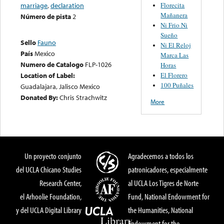
Florecita
marriage
,
declaration
Mañanera
Número de pista
2
Ni Frio Ni
Sueño
Sello
Fauno
Ni El Reloj
País
Mexico
Marca Las
Numero de Catalogo
FLP-1026
Horas
El Florero
Location of Label:
100 Puñales
Guadalajara, Jalisco Mexico
Donated By:
Chris Strachwitz
More
Un proyecto conjunto
Agradecemos a todos los
del UCLA Chicano Studies
patronicadores, especialmente
Research Center,
al UCLA Los Tigres de Norte
el Arhoolie Foundation,
Fund, National Endowment for
y del UCLA Digital Library
the Humanities, National
Endowment for the