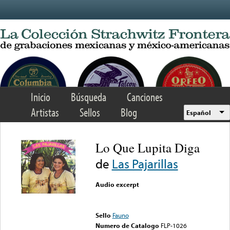
Skip to main content
Inicio
Búsqueda
Canciones
Artistas
Sellos
Blog
Español
Lo Que Lupita Diga
de
Las Pajarillas
Audio excerpt
Error loading media: File
could not be played
Sello
Fauno
Numero de Catalogo
FLP-1026