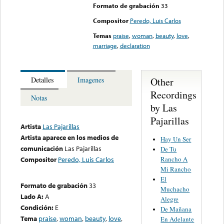
Formato de grabación
33
Compositor
Peredo, Luis Carlos
Temas
praise
,
woman
,
beauty
,
love
,
marriage
,
declaration
Other
Detalles
Imagenes
Recordings
Notas
by Las
Pajarillas
Artista
Las Pajarillas
Artista aparece en los medios de
Hay Un Ser
comunicación
Las Pajarillas
De Tu
Rancho A
Compositor
Peredo, Luis Carlos
Mi Rancho
El
Formato de grabación
33
Muchacho
Lado A:
A
Alegre
Condición:
E
De Mañana
Tema
praise
,
woman
,
beauty
,
love
,
En Adelante