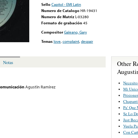
Sello
Capitol - EMI Latin
Numero de Catalogo
HA-19431
Numero de Matriz
L-03280
Formato de grabación
45
Compositor
Galeano, Gary
Temas
love
,
complaint
,
despair
Other R
Notas
Augusti
Necesit
 comunicación
Agustin Ramirez
Mi Unic
Prisione
Chaparri
Pa’ Que 
Se Lo De
Just Bec
Vuela P
Con Cart