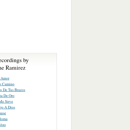
ecordings by
ne Ramirez
o Amor
o Camino
ro De Tus Brazos
ta De Oro
Me Sirve
jo A Dios
ause
aloma
itas