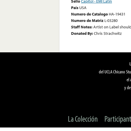
Sello
Capitol - EMI Latin
País
USA
Numero de Catalogo
HA-19431
Numero de Matriz
L-03280
Staff Notes:
Artist on Label shoul
Donated By:
Chris Strachwitz
del UCLA Chicano Stu
el
y de
La Colección
Participan