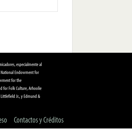
nicadores, especialmente al
, National Endowment for
owment for the
 for Folk Culture, Arhoolie
Littlefield Jr., y Edmund &
eso
Contactos y Créditos