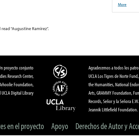
More
d read “Augustine Ramirez”.
Un proyecto conjunto
Agradecemos a todos los patro
dies Research Center,
UCLA Los Tigres de Norte Fund
 Arhoolie Foundation,
the Humanities, National End
l UCLA Digital Library
Arts, GRAMMY Foundation, Fund
Records, Señor y la Señora E.W. 
Jeannik Littlefield Foundation.
tes en el proyecto
Apoyo
Derechos de Autor y Acc