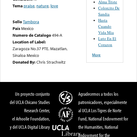
Alma Triste
Tema
praise
,
nature
,
love
Colorcito De
Sandia
Hasta
Sello
Tambora
Cuando
País
Mexico
Vida Mia
Numero de Catalogo
494-A
Luto En El
Location of Label:
Corazon
Zaragoza No.37 PTE. Mazatlan,
More
Sinaloa Mexico
Donated By:
Chris Strachwitz
Un proyecto conjunto
Agradecemos a todos los
del UCLA Chicano Studies
patronicadores, especialmente
Research Center,
al UCLA Los Tigres de Norte
el Arhoolie Foundation,
Fund, National Endowment for
y del UCLA Digital Library
the Humanities, National
Endowment for the