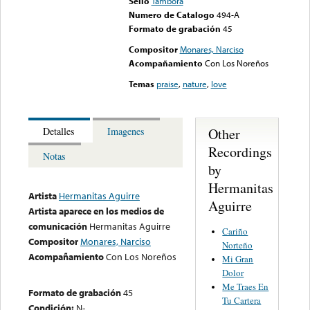
Sello
Tambora
Numero de Catalogo
494-A
Formato de grabación
45
Compositor
Monares, Narciso
Acompañamiento
Con Los Noreños
Temas
praise
,
nature
,
love
Other
Detalles
Imagenes
Recordings
Notas
by
Hermanitas
Artista
Hermanitas Aguirre
Aguirre
Artista aparece en los medios de
comunicación
Hermanitas Aguirre
Cariño
Compositor
Monares, Narciso
Norteño
Acompañamiento
Con Los Noreños
Mi Gran
Dolor
Me Traes En
Formato de grabación
45
Tu Cartera
Condición:
N-