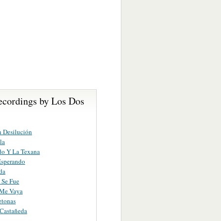
ecordings by Los Dos
 Desilución
la
do Y La Texana
Esperando
da
 Se Fue
Me Vaya
etonas
 Castañeda