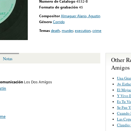
Numero de Catalogo
4532-B
Formato de grabación
45
Compositor
Almaguer Alanis, Agustin
Género
Corrido
Temas
death
,
murder
,
execution
,
crime
Other R
Notas
Amigos
Una Gran
 comunicación
Los Dos Amigos
Ay Esthe
stin
El Moja
Y Vivo 
Es Tu Vi
Se Fue Y
Cuando 
ime
Las Cop
Claudio