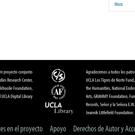
More
Un proyecto conjunto
Agradecemos a todos los patro
dies Research Center,
UCLA Los Tigres de Norte Fund
 Arhoolie Foundation,
the Humanities, National End
l UCLA Digital Library
Arts, GRAMMY Foundation, Fund
Records, Señor y la Señora E.W. 
Jeannik Littlefield Foundation.
tes en el proyecto
Apoyo
Derechos de Autor y Acc