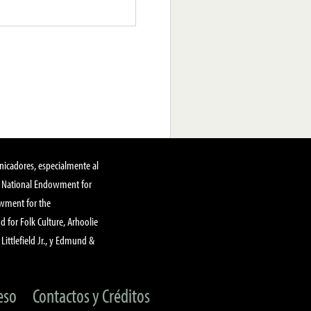
nicadores, especialmente al
, National Endowment for
owment for the
 for Folk Culture, Arhoolie
Littlefield Jr., y Edmund &
eso
Contactos y Créditos