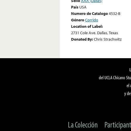
Sello
AAA (Dallas)
País
USA
Numero de Catalogo
4532-B
Género
Corrido
Location of Label:
2731 Cole Ave. Dallas, Texas
Donated By:
Chris Strachwitz
del UCLA Chicano Stu
el
y de
La Colección
Participan