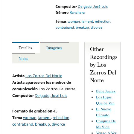
Compositor
Delgado, José Luis
Género
Ranchera
Temas
woman
,
lament
,
reflection
,
contraband
,
breakup
,
divorce
Other
Detalles
Imagenes
Recordings
Notas
by Los
Zorros Del
Artista
Los Zorros Del Norte
Norte
Artista aparece en los medios de
comunicación
Los Zorros Del Norte
Babe Juarez
Compositor
Delgado, José Luis
Los Hijos
Que Se Van
El Nuevo
Formato de grabación
45
Cariñito
Tema
woman
,
lament
,
reflection
,
Chiquita De
contraband
,
breakup
,
divorce
Mi Vida
Vengo A Ver