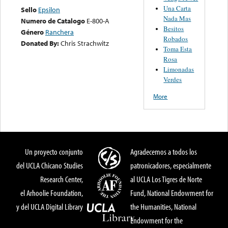
Una Carta
Sello
Epsilon
Nada Mas
Numero de Catalogo
E-800-A
Besitos
Género
Ranchera
Robados
Donated By:
Chris Strachwitz
Toma Esta
Rosa
Limonadas
Verdes
More
Un proyecto conjunto
Agradecemos a todos los
del UCLA Chicano Studies
patronicadores, especialmente
Research Center,
al UCLA Los Tigres de Norte
el Arhoolie Foundation,
Fund, National Endowment for
y del UCLA Digital Library
the Humanities, National
Endowment for the