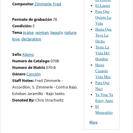
Compositor
Zimmerle, Fred
El Laurel
Para Que
Quiero La
Formato de grabación
78
Vida
Condición:
E
Hasta Que
Tema
praise
,
woman
,
beauty
,
nature
,
Tuve La
love
,
declaration
Dicha
Triste La
Vida Del
Sello
Alamo
Hombre
Numero de Catalogo
070B
Hasta
Numero de Matriz
070-B
Cuando
Género
Canción
Vida Mia
Staff Notes:
Fred Zimmerle -
Para Que
Accordion, S. Zimmerle - Contra Bajo,
Naci
Esteban Jaramillo - Bajo Sexto.
Ya Vine Ya
Donated By:
Chris Strachwitz
Estoy Aqui
El
Meneadito
More