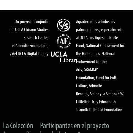
Un proyecto conjunto
Agradecemos a todos los
del UCLA Chicano Studies
patronicadores, especialmente
Research Center,
al UCLA Los Tigres de Norte
el Arhoolie Foundation,
Fund, National Endowment for
y del UCLA Digital Library
the Humanities, National
Endowment for the
Arts, GRAMMY
Foundation, Fund for Folk
Culture, Arhoolie
Records, Señor y la Señora E.W.
Littlefield Jr., y Edmund &
Jeannik Littlefield Foundation.
La Colección
Participantes en el proyecto