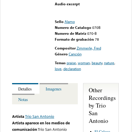
Audio excerpt
Error loading media: File
could not be played
Sello
Alamo
Numero de Catalogo
070B
Numero de Matriz
070-B
Formato de grabación
78
Compositor
Zimmerle, Fred
Género
Canción
Temas
praise
,
woman
,
beauty
,
nature
,
love
,
declaration
Other
Detalles
Imagenes
Recordings
Notas
by Trio
San
Artista
Trio San Antonio
Antonio
Artista aparece en los medios de
comunicación
Trio San Antonio
El Celoso