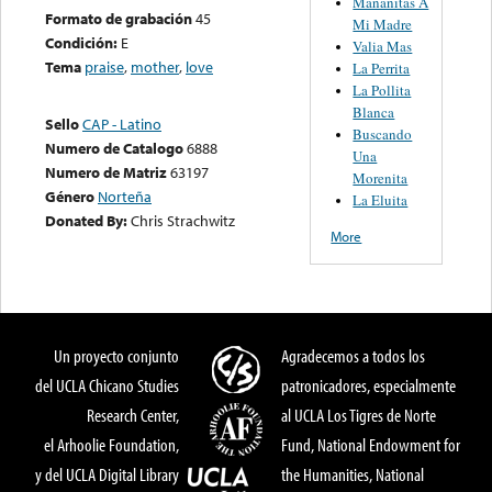
Mañanitas A
Formato de grabación
45
Mi Madre
Condición:
E
Valia Mas
Tema
praise
,
mother
,
love
La Perrita
La Pollita
Blanca
Sello
CAP - Latino
Buscando
Numero de Catalogo
6888
Una
Numero de Matriz
63197
Morenita
Género
Norteña
La Eluita
Donated By:
Chris Strachwitz
More
Un proyecto conjunto
Agradecemos a todos los
del UCLA Chicano Studies
patronicadores, especialmente
Research Center,
al UCLA Los Tigres de Norte
el Arhoolie Foundation,
Fund, National Endowment for
y del UCLA Digital Library
the Humanities, National