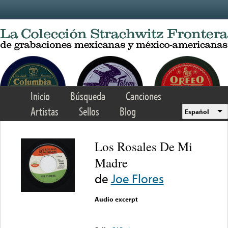
Skip to main content
Inicio
Búsqueda
Canciones
Artistas
Sellos
Blog
Español
Los Rosales De Mi
Madre
de
Joe Flores
Audio excerpt
Error loading media: File
could not be played