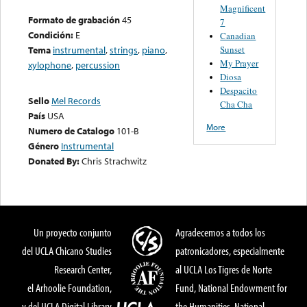
Magnificent
Formato de grabación
45
7
Condición:
E
Canadian
Sunset
Tema
instrumental
,
strings
,
piano
,
My Prayer
xylophone
,
percussion
Diosa
Despacito
Sello
Mel Records
Cha Cha
País
USA
More
Numero de Catalogo
101-B
Género
Instrumental
Donated By:
Chris Strachwitz
Un proyecto conjunto
Agradecemos a todos los
del UCLA Chicano Studies
patronicadores, especialmente
Research Center,
al UCLA Los Tigres de Norte
el Arhoolie Foundation,
Fund, National Endowment for
y del UCLA Digital Library
the Humanities, National