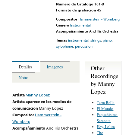
Numero de Catalogo
101-B
Formato de grabación
45
Compositor
Hammerstein - Womberg
Género
Instrumental
Acompañamiento
And His Orchestra
Temas
instrumental
,
strings
,
piano
,
xylophone
,
percussion
Other
Detalles
Imagenes
Recordings
Notas
by Manny
Lopez
Artista
Manny Lopez
Artista aparece en los medios de
Terra Bella
comunicación
Manny Lopez
El Mundo
Pequeñisima
Compositor
Hammerstein -
Serenata
Womberg
Hey, Lolita
Acompañamiento
And His Orchestra
The