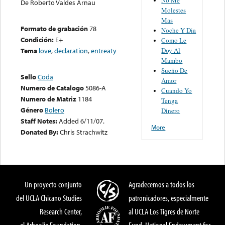
De Roberto Valdes Arnau
Molestes
Mas
Formato de grabación
78
Noche Y Dia
Condición:
E+
Como Le
Doy Al
Tema
love
,
declaration
,
entreaty
Mambo
Sueño De
Sello
Coda
Amor
Numero de Catalogo
5086-A
Cuando Yo
Numero de Matriz
1184
Tenga
Género
Bolero
Dinero
Staff Notes:
Added 6/11/07.
More
Donated By:
Chris Strachwitz
Un proyecto conjunto
Agradecemos a todos los
del UCLA Chicano Studies
patronicadores, especialmente
Research Center,
al UCLA Los Tigres de Norte
el Arhoolie Foundation,
Fund, National Endowment for