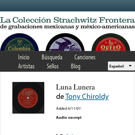
Skip to main content
Inicio
Búsqueda
Canciones
Artistas
Sellos
Blog
Español
Luna Lunera
de
Tony Chiroldy
Added 6/11/07.
Audio excerpt
Error loading media: File
could not be played