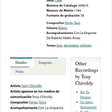
Sello
Coda
Numero de Catalogo
5086-A
Numero de Matriz
1184
Formato de grabación
78
Compositor
Fergo, Tony
Género
Bolero
Acompañamiento
Con La Orquesta
De Roberto Valdes Arnau
Temas
love
,
declaration
,
entreaty
Other
Detalles
Imagenes
Recordings
Notas
by Tony
Chiroldy
Artista
Tony Chiroldy
Artista aparece en los medios de
Soy Tu
comunicación
Tony Chiroldy
Destino
Un Adios
Compositor
Fergo, Tony
Sentimental
Acompañamiento
Con La Orquesta
No Me