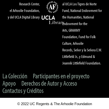
Research Center,
al UCLA Los Tigres de Norte
el Arhoolie Foundation,
Fund, National Endowment for
y del UCLA Digital Library
the Humanities, National
Endowment for the
Arts, GRAMMY
Foundation, Fund for Folk
Culture, Arhoolie
Records, Señor y la Señora E.W.
Littlefield Jr., y Edmund &
Jeannik Littlefield Foundation.
La Colección
Participantes en el proyecto
Apoyo
Derechos de Autor y Acceso
Contactos y Créditos
© 2022 UC Regents & The Arhoolie Foundation