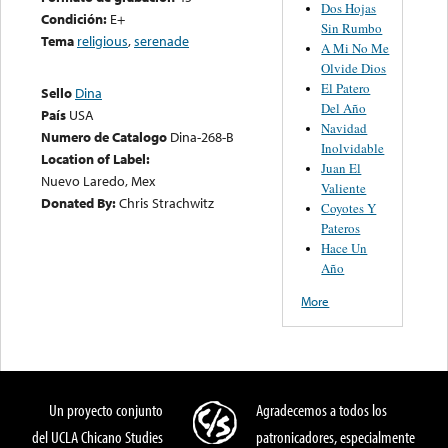
Dos Hojas
Condición:
E+
Sin Rumbo
Tema
religious
,
serenade
A Mi No Me
Olvide Dios
El Patero
Sello
Dina
Del Año
País
USA
Navidad
Numero de Catalogo
Dina-268-B
Inolvidable
Location of Label:
Juan El
Nuevo Laredo, Mex
Valiente
Donated By:
Chris Strachwitz
Coyotes Y
Pateros
Hace Un
Año
More
Un proyecto conjunto
Agradecemos a todos los
del UCLA Chicano Studies
patronicadores, especialmente