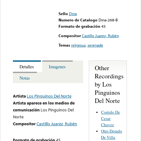
Error loading media: File
could not be played
Sello
Dina
Numero de Catalogo
Dina-268-B
Formato de grabación
45
Compositor
Castillo Juarez, Rubén
Temas
religious
,
serenade
Other
Detalles
Imagenes
Recordings
Notas
by Los
Pinguinos
Artista
Los Pinguinos Del Norte
Del Norte
Artista aparece en los medios de
comunicación
Los Pinguinos Del
Corrido De
Norte
Cesar
Compositor
Castillo Juarez, Rubén
Chavez
Otro Dorado
De Villa
Formato de grabación
45