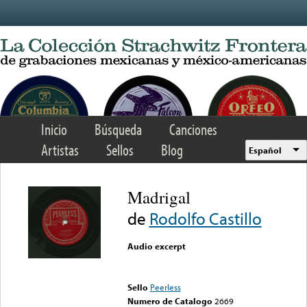
Skip to main content
Inicio
Búsqueda
Canciones
Artistas
Sellos
Blog
Español
Madrigal
de
Rodolfo Castillo
Audio excerpt
Error loading media: File
could not be played
Sello
Peerless
Numero de Catalogo
2669