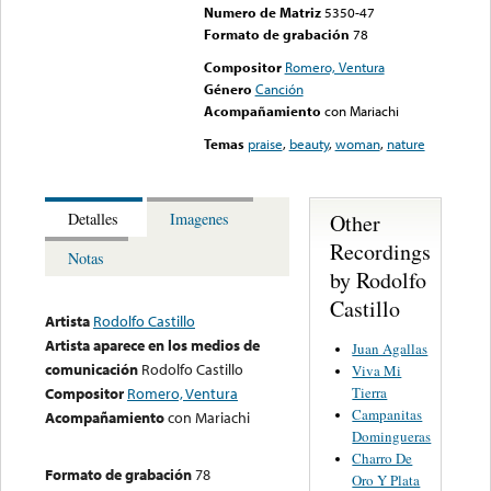
Numero de Matriz
5350-47
Formato de grabación
78
Compositor
Romero, Ventura
Género
Canción
Acompañamiento
con Mariachi
Temas
praise
,
beauty
,
woman
,
nature
Other
Detalles
Imagenes
Recordings
Notas
by Rodolfo
Castillo
Artista
Rodolfo Castillo
Artista aparece en los medios de
Juan Agallas
comunicación
Rodolfo Castillo
Viva Mi
Tierra
Compositor
Romero, Ventura
Campanitas
Acompañamiento
con Mariachi
Domingueras
Charro De
Formato de grabación
78
Oro Y Plata