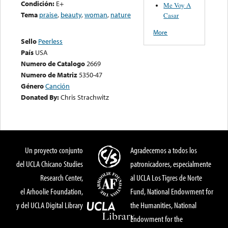
Condición:
E+
Me Voy A
Tema
praise
,
beauty
,
woman
,
nature
Casar
More
Sello
Peerless
País
USA
Numero de Catalogo
2669
Numero de Matriz
5350-47
Género
Canción
Donated By:
Chris Strachwitz
Un proyecto conjunto
Agradecemos a todos los
del UCLA Chicano Studies
patronicadores, especialmente
Research Center,
al UCLA Los Tigres de Norte
el Arhoolie Foundation,
Fund, National Endowment for
y del UCLA Digital Library
the Humanities, National
Endowment for the