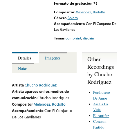
Formato de grabación
78
Compositor
Melendez, Rodolfo
Género
Bolero
Acompañamiento
Con El Conjunto De
Los Gavilanes
Temas
complaint
,
disdain
Other
Detalles
Imagenes
Recordings
Notas
by Chucho
Rodriguez
Artista
Chucho Rodriguez
Artista aparece en los medios de
Pordiosero
comunicación
Chucho Rodriguez
De Amor
Asi Es La
Compositor
Melendez, Rodolfo
Vida
Acompañamiento
Con El Conjunto
El Antifaz
De Los Gavilanes
Corazon
Partido