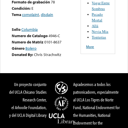
Formato de grabación
78
Vagar Entre
Condición:
E
Sombras
Pecado
Tema
complaint
,
disdain
Mortal
Allá
Sello
Columbia
Novia Mia
Numero de Catalogo
4946-C
Tonterias
Numero de Matriz
0101-8637
More
Género
Bolero
Donated By:
Chris Strachwitz
Un proyecto conjunto
Agradecemos a todos los
del UCLA Chicano Studies
patronicadores, especialmente
Research Center,
al UCLA Los Tigres de Norte
el Arhoolie Foundation,
Fund, National Endowment for
y del UCLA Digital Library
the Humanities, National
Endowment for the