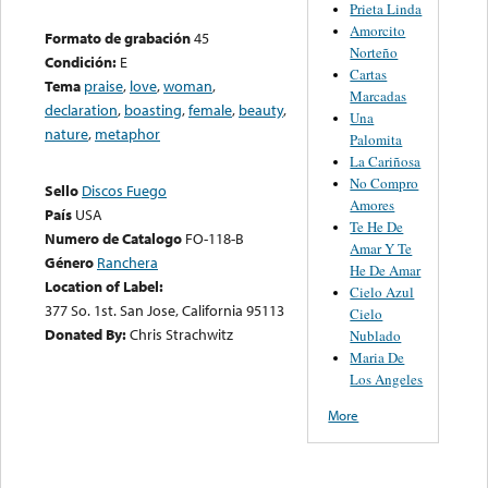
Prieta Linda
Amorcito
Formato de grabación
45
Norteño
Condición:
E
Cartas
Tema
praise
,
love
,
woman
,
Marcadas
declaration
,
boasting
,
female
,
beauty
,
Una
nature
,
metaphor
Palomita
La Cariñosa
No Compro
Sello
Discos Fuego
Amores
País
USA
Te He De
Numero de Catalogo
FO-118-B
Amar Y Te
Género
Ranchera
He De Amar
Location of Label:
Cielo Azul
377 So. 1st. San Jose, California 95113
Cielo
Donated By:
Chris Strachwitz
Nublado
Maria De
Los Angeles
More