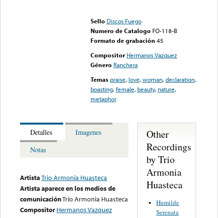
Error loading media: File
could not be played
Sello
Discos Fuego
Numero de Catalogo
FO-118-B
Formato de grabación
45
Compositor
Hermanos Vazquez
Género
Ranchera
Temas
praise
,
love
,
woman
,
declaration
,
boasting
,
female
,
beauty
,
nature
,
metaphor
Other
Detalles
Imagenes
Recordings
Notas
by Trio
Armonia
Artista
Trio Armonia Huasteca
Huasteca
Artista aparece en los medios de
comunicación
Trío Armonia Huasteca
Humilde
Compositor
Hermanos Vazquez
Serenata