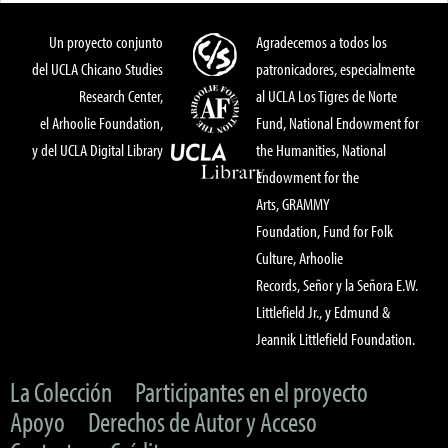
Un proyecto conjunto
Agradecemos a todos los
del UCLA Chicano Studies
patronicadores, especialmente
Research Center,
al UCLA Los Tigres de Norte
el Arhoolie Foundation,
Fund, National Endowment for
y del UCLA Digital Library
the Humanities, National
Endowment for the
Arts, GRAMMY
Foundation, Fund for Folk
Culture, Arhoolie
Records, Señor y la Señora E.W.
Littlefield Jr., y Edmund &
Jeannik Littlefield Foundation.
La Colección
Participantes en el proyecto
Apoyo
Derechos de Autor y Acceso