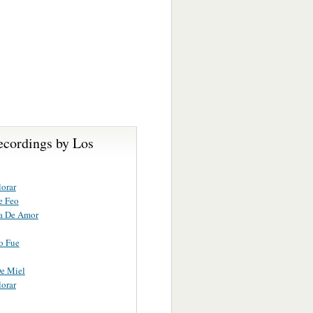
ecordings by Los
lorar
e Feo
la De Amor
o Fue
e Miel
lorar