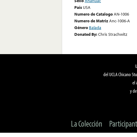
Sello
Anahuac
País
USA
Numero de Catalogo
AN-1006
Numero de Matriz
Anc-1006-A
Género
Balada
Donated By:
Chris Strachwitz
del UCLA Chicano Stu
el
y de
La Colección
Participan