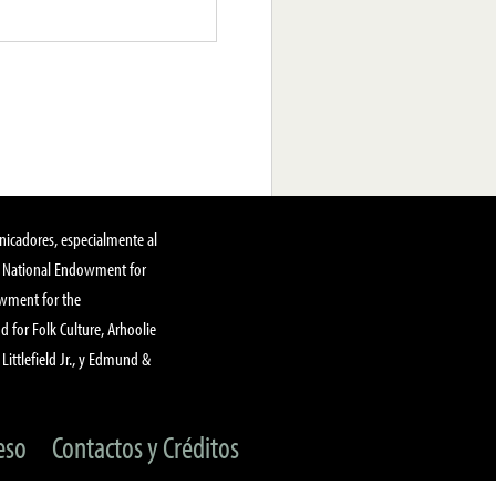
nicadores, especialmente al
, National Endowment for
owment for the
 for Folk Culture, Arhoolie
Littlefield Jr., y Edmund &
eso
Contactos y Créditos