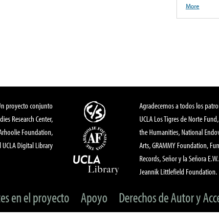
More
Un proyecto conjunto
Agradecemos a todos los patro
dies Research Center,
UCLA Los Tigres de Norte Fund
 Arhoolie Foundation,
the Humanities, National End
l UCLA Digital Library
Arts, GRAMMY Foundation, Fund
Records, Señor y la Señora E.W. 
Jeannik Littlefield Foundation.
tes en el proyecto
Apoyo
Derechos de Autor y Acc