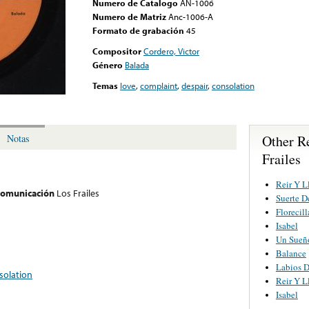
Numero de Catalogo
AN-1006
Numero de Matriz
Anc-1006-A
Formato de grabación
45
Compositor
Cordero, Victor
Género
Balada
Temas
love
,
complaint
,
despair
,
consolation
Other R
Notas
Frailes
Reir Y L
 comunicación
Los Frailes
Suerte D
Florecil
Isabel
Un Sueñ
Balance
Labios D
solation
Reir Y L
Isabel