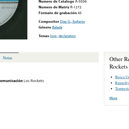
Numero de Catalogo
A-5036
Numero de Matriz
R-1272
Formato de grabación
45
Compositor
Díaz G., Epifanio
Género
Balada
Temas
love
,
declaration
Other R
Notas
Rockets
Busca U
 comunicación
Los Rockets
Raunch
Tempest
More