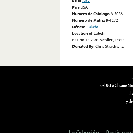
Sello
ARV
País
USA
Numero de Catalogo
A-5036
Numero de Matriz
R-1272
Género
Balada
Location of Label:
821 North 23rd McAllen, Texas
Donated By:
Chris Strachwitz
del UCLA Chicano Stu
el
y de
La Colección
Participan