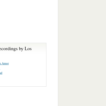
ecordings by Los
n Amor
y
ad