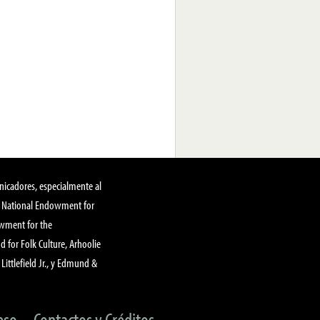
nicadores, especialmente al
, National Endowment for
owment for the
 for Folk Culture, Arhoolie
Littlefield Jr., y Edmund &
eso
Contactos y Créditos