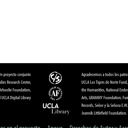
Un proyecto conjunto
Agradecemos a todos los patro
dies Research Center,
UCLA Los Tigres de Norte Fund
 Arhoolie Foundation,
the Humanities, National End
l UCLA Digital Library
Arts, GRAMMY Foundation, Fund
Records, Señor y la Señora E.W. 
Jeannik Littlefield Foundation.
tes en el proyecto
Apoyo
Derechos de Autor y Acc