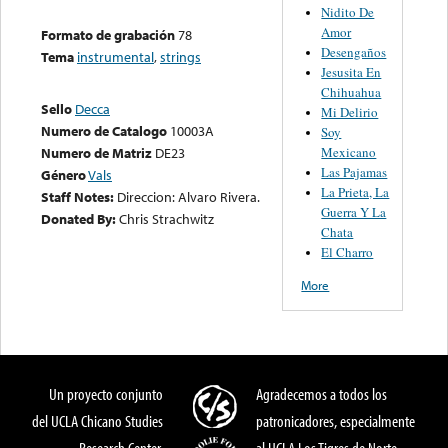
Nidito De
Amor
Formato de grabación
78
Desengaños
Tema
instrumental
,
strings
Jesusita En
Chihuahua
Sello
Decca
Mi Delirio
Numero de Catalogo
10003A
Soy
Mexicano
Numero de Matriz
DE23
Las Pajamas
Género
Vals
La Prieta, La
Staff Notes:
Direccion: Alvaro Rivera.
Guerra Y La
Donated By:
Chris Strachwitz
Chata
El Charro
More
Un proyecto conjunto
Agradecemos a todos los
del UCLA Chicano Studies
patronicadores, especialmente
Research Center,
al UCLA Los Tigres de Norte