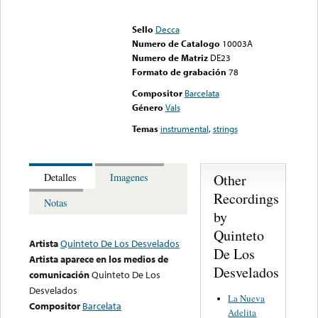
Error loading media: File
could not be played
Sello
Decca
Numero de Catalogo
10003A
Numero de Matriz
DE23
Formato de grabación
78
Compositor
Barcelata
Género
Vals
Temas
instrumental
,
strings
Other
Detalles
Imagenes
Recordings
Notas
by
Quinteto
Artista
Quinteto De Los Desvelados
De Los
Artista aparece en los medios de
Desvelados
comunicación
Quinteto De Los
Desvelados
La Nueva
Compositor
Barcelata
Adelita