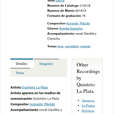
Sello
Decca
Numero de Catalogo
21051B
Numero de Matriz
66181A
Formato de grabación
78
Compositor
Acevedo, Plácido
Género
Rumba Guaracha
Acompañamiento
vocal: Davilita y
Chencho
Temas
love
,
complaint
,
woman
Other
Detalles
Imagenes
Recordings
Notas
by
Quinteto
Artista
Quinteto La Plata
La Plata
Artista aparece en los medios de
comunicación
Quinteto La Plata
Ausencia
Compositor
Acevedo, Plácido
La Perrita
Acompañamiento
vocal: Davilita y
Dolorosa