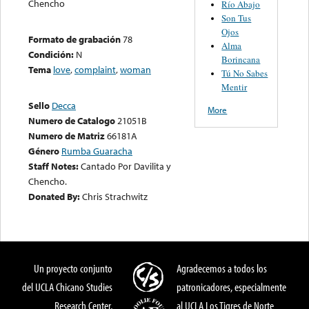
Chencho
Río Abajo
Son Tus
Ojos
Formato de grabación
78
Alma
Condición:
N
Borincana
Tema
love
,
complaint
,
woman
Tú No Sabes
Mentir
Sello
Decca
More
Numero de Catalogo
21051B
Numero de Matriz
66181A
Género
Rumba Guaracha
Staff Notes:
Cantado Por Davilita y
Chencho.
Donated By:
Chris Strachwitz
Un proyecto conjunto
Agradecemos a todos los
del UCLA Chicano Studies
patronicadores, especialmente
Research Center,
al UCLA Los Tigres de Norte