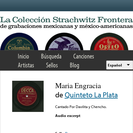
Skip to main content
Inicio
Búsqueda
Canciones
Artistas
Sellos
Blog
Español
Maria Engracia
de
Quinteto La Plata
Cantado Por Davilita y Chencho.
Audio excerpt
Error loading media: File
could not be played