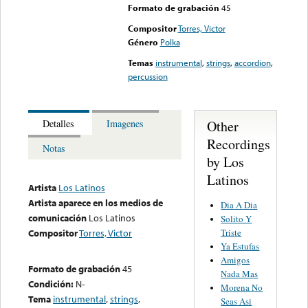
Formato de grabación
45
Compositor
Torres, Victor
Género
Polka
Temas
instrumental
,
strings
,
accordion
,
percussion
Other
Detalles
Imagenes
Recordings
Notas
by Los
Latinos
Artista
Los Latinos
Artista aparece en los medios de
Dia A Dia
comunicación
Los Latinos
Solito Y
Triste
Compositor
Torres, Victor
Ya Estufas
Amigos
Formato de grabación
45
Nada Mas
Condición:
N-
Morena No
Tema
instrumental
,
strings
,
Seas Asi