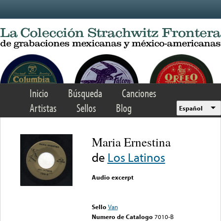
Skip to main content
Inicio
Búsqueda
Canciones
Artistas
Sellos
Blog
Español
Maria Ernestina
de
Los Latinos
Audio excerpt
Error loading media: File
could not be played
Sello
Van
Numero de Catalogo
7010-B