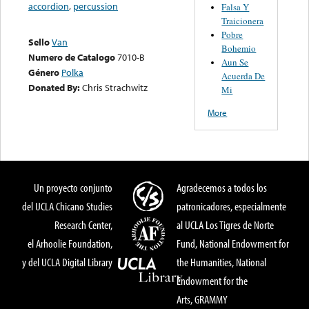
accordion
,
percussion
Falsa Y
Traicionera
Pobre
Sello
Van
Bohemio
Numero de Catalogo
7010-B
Aun Se
Género
Polka
Acuerda De
Donated By:
Chris Strachwitz
Mi
More
Un proyecto conjunto
Agradecemos a todos los
del UCLA Chicano Studies
patronicadores, especialmente
Research Center,
al UCLA Los Tigres de Norte
el Arhoolie Foundation,
Fund, National Endowment for
y del UCLA Digital Library
the Humanities, National
Endowment for the
Arts, GRAMMY