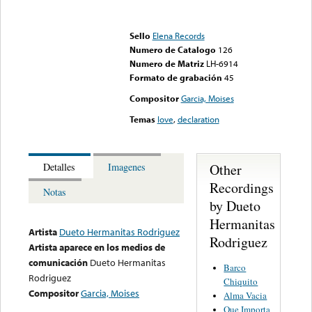
Error loading media: File
could not be played
Sello
Elena Records
Numero de Catalogo
126
Numero de Matriz
LH-6914
Formato de grabación
45
Compositor
Garcia, Moises
Temas
love
,
declaration
Other
Detalles
Imagenes
Recordings
Notas
by Dueto
Hermanitas
Artista
Dueto Hermanitas Rodriguez
Rodriguez
Artista aparece en los medios de
comunicación
Dueto Hermanitas
Barco
Rodriguez
Chiquito
Compositor
Garcia, Moises
Alma Vacia
Que Importa