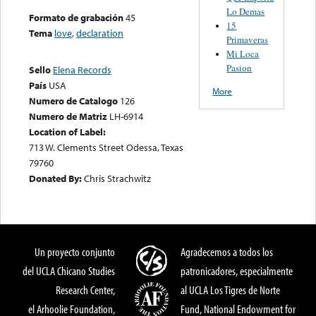
Lo Demas
Formato de grabación
45
15
Tema
love
,
declaration
Primaveras
Mi Loca
Pasion
Sello
Elena Records
País
USA
More
Numero de Catalogo
126
Numero de Matriz
LH-6914
Location of Label:
713 W. Clements Street Odessa, Texas
79760
Donated By:
Chris Strachwitz
Un proyecto conjunto
Agradecemos a todos los
del UCLA Chicano Studies
patronicadores, especialmente
Research Center,
al UCLA Los Tigres de Norte
el Arhoolie Foundation,
Fund, National Endowment for