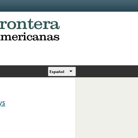
Español
ys