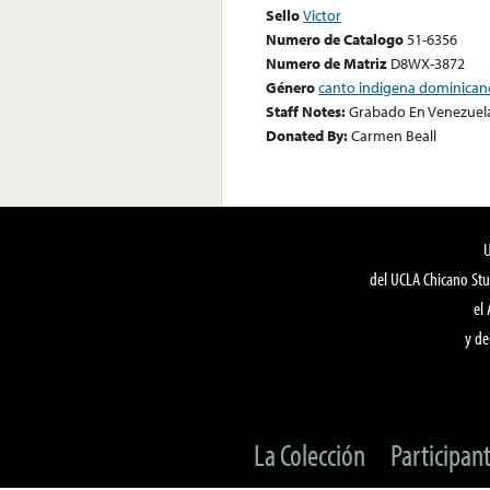
Sello
Victor
Numero de Catalogo
51-6356
Numero de Matriz
D8WX-3872
Género
canto indigena dominican
Staff Notes:
Grabado En Venezuel
Donated By:
Carmen Beall
del UCLA Chicano Stu
el
y de
La Colección
Participan