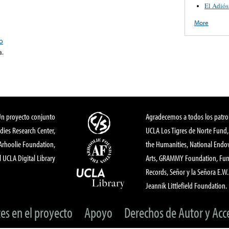
El Adiós
More
o
a.
Un proyecto conjunto
Agradecemos a todos los patro
dies Research Center,
UCLA Los Tigres de Norte Fund
 Arhoolie Foundation,
the Humanities, National End
l UCLA Digital Library
Arts, GRAMMY Foundation, Fund
Records, Señor y la Señora E.W. 
Jeannik Littlefield Foundation.
tes en el proyecto
Apoyo
Derechos de Autor y Acc