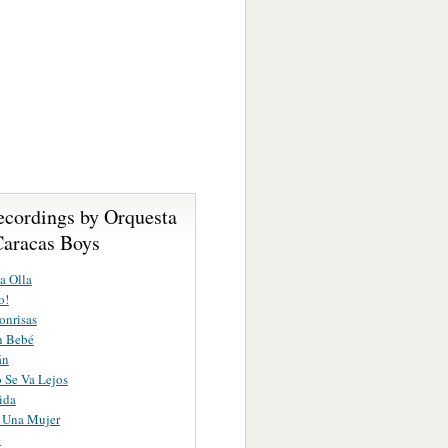
ecordings by Orquesta
Caracas Boys
a Olla
o!
onrisas
n Bebé
án
 Se Va Lejos
ida
 Una Mujer
é