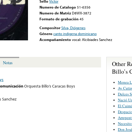
Sello
Victor
Numero de Catalogo
51-6356
Numero de Matriz
D8WX-3872
Formato de grabación
45
Compositor
Silva, Diógenes
Género
canto indigena dominicano
Acompañamiento
vocal: Alcibiades Sanchez
Other R
Notas
Billo’s 
oys
Menea L
 comunicación
Orquesta Billo’s Caracas Boys
Ay Cutir
Dulces S
es Sanchez
Nació U
El Caim
Despacio
Arrepent
Necesito
Don Jos