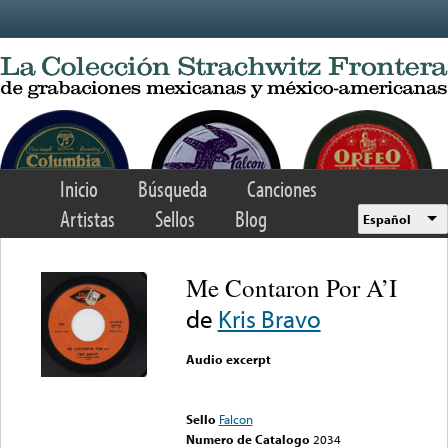
Skip to main content
Inicio
Búsqueda
Canciones
Artistas
Sellos
Blog
Español
Me Contaron Por A’I
de
Kris Bravo
Audio excerpt
Error loading media: File
could not be played
Sello
Falcon
Numero de Catalogo
2034