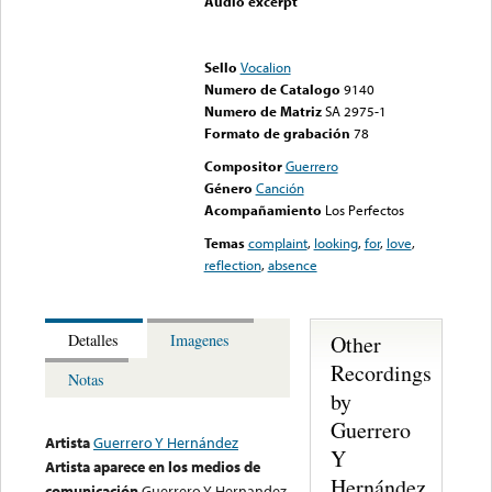
Audio excerpt
Error loading media: File
could not be played
Sello
Vocalion
Numero de Catalogo
9140
Numero de Matriz
SA 2975-1
Formato de grabación
78
Compositor
Guerrero
Género
Canción
Acompañamiento
Los Perfectos
Temas
complaint
,
looking
,
for
,
love
,
reflection
,
absence
Other
Detalles
Imagenes
Recordings
Notas
by
Guerrero
Artista
Guerrero Y Hernández
Y
Artista aparece en los medios de
Hernández
comunicación
Guerrero Y Hernandez