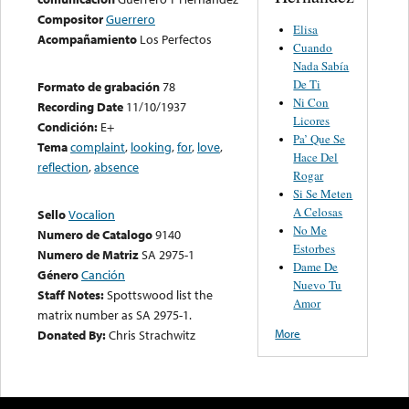
Compositor
Guerrero
Elisa
Acompañamiento
Los Perfectos
Cuando
Nada Sabía
De Ti
Formato de grabación
78
Ni Con
Recording Date
11/10/1937
Licores
Condición:
E+
Pa’ Que Se
Tema
complaint
,
looking
,
for
,
love
,
Hace Del
reflection
,
absence
Rogar
Si Se Meten
A Celosas
Sello
Vocalion
No Me
Numero de Catalogo
9140
Estorbes
Numero de Matriz
SA 2975-1
Dame De
Género
Canción
Nuevo Tu
Staff Notes:
Spottswood list the
Amor
matrix number as SA 2975-1.
More
Donated By:
Chris Strachwitz