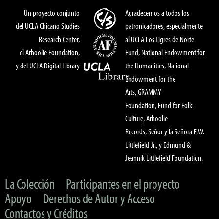
Un proyecto conjunto
Agradecemos a todos los
del UCLA Chicano Studies
patronicadores, especialmente
Research Center,
al UCLA Los Tigres de Norte
el Arhoolie Foundation,
Fund, National Endowment for
y del UCLA Digital Library
the Humanities, National
Endowment for the
Arts, GRAMMY
Foundation, Fund for Folk
Culture, Arhoolie
Records, Señor y la Señora E.W.
Littlefield Jr., y Edmund &
Jeannik Littlefield Foundation.
La Colección
Participantes en el proyecto
Apoyo
Derechos de Autor y Acceso
Contactos y Créditos