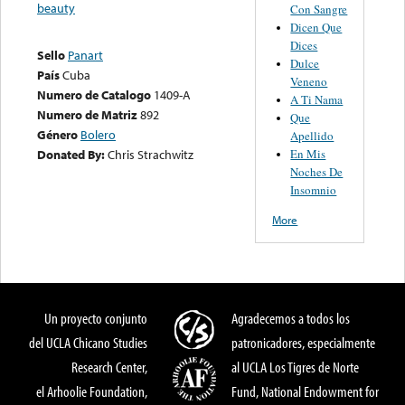
beauty
Con Sangre
Dicen Que
Dices
Sello
Panart
Dulce
País
Cuba
Veneno
Numero de Catalogo
1409-A
A Ti Nama
Numero de Matriz
892
Que
Género
Bolero
Apellido
En Mis
Donated By:
Chris Strachwitz
Noches De
Insomnio
More
Un proyecto conjunto
Agradecemos a todos los
del UCLA Chicano Studies
patronicadores, especialmente
Research Center,
al UCLA Los Tigres de Norte
el Arhoolie Foundation,
Fund, National Endowment for