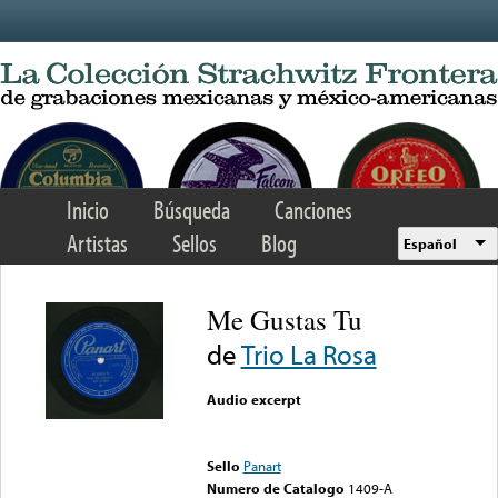
Skip to main content
Inicio
Búsqueda
Canciones
Artistas
Sellos
Blog
Español
Me Gustas Tu
de
Trio La Rosa
Audio excerpt
Error loading media: File
could not be played
Sello
Panart
Numero de Catalogo
1409-A