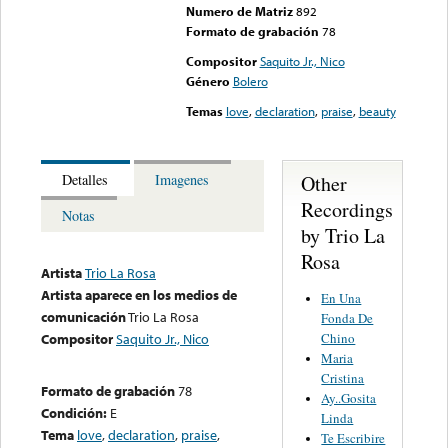
Numero de Matriz
892
Formato de grabación
78
Compositor
Saquito Jr., Nico
Género
Bolero
Temas
love
,
declaration
,
praise
,
beauty
Other
Detalles
Imagenes
Recordings
Notas
by Trio La
Rosa
Artista
Trio La Rosa
Artista aparece en los medios de
En Una
comunicación
Trio La Rosa
Fonda De
Chino
Compositor
Saquito Jr., Nico
Maria
Cristina
Formato de grabación
78
Ay..Gosita
Condición:
E
Linda
Tema
love
,
declaration
,
praise
,
Te Escribire