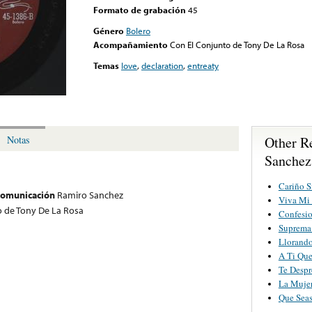
Formato de grabación
45
Género
Bolero
Acompañamiento
Con El Conjunto de Tony De La Rosa
Temas
love
,
declaration
,
entreaty
Other R
Notas
Sanchez
Cariño S
 comunicación
Ramiro Sanchez
Viva Mi 
o de Tony De La Rosa
Confesi
Suprema
Llorand
A Ti Qu
Te Despr
La Muje
Que Seas