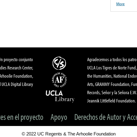
More
Un proyecto conjunto
Agradecemos a todos los patro
dies Research Center,
UCLA Los Tigres de Norte Fund
 Arhoolie Foundation,
the Humanities, National End
l UCLA Digital Library
Arts, GRAMMY Foundation, Fund
Records, Señor y la Señora E.W. 
Jeannik Littlefield Foundation.
tes en el proyecto
Apoyo
Derechos de Autor y Acc
© 2022 UC Regents & The Arhoolie Foundation