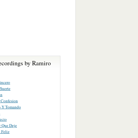
ecordings by Ramiro
incero
Suerte
on
 Confesion
o Y Tomando
e
ecio
r Que Deje
 Feliz