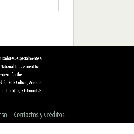
nicadores, especialmente al
, National Endowment for
owment for the
 for Folk Culture, Arhoolie
Littlefield Jr., y Edmund &
eso
Contactos y Créditos