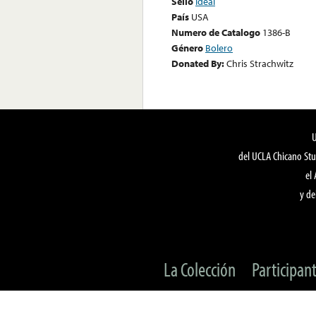
Sello
Ideal
País
USA
Numero de Catalogo
1386-B
Género
Bolero
Donated By:
Chris Strachwitz
del UCLA Chicano Stu
el
y de
La Colección
Participan