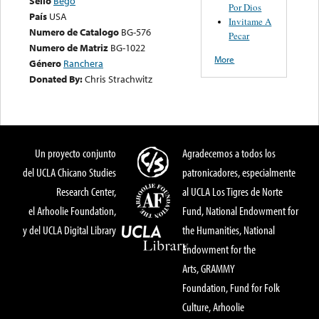
Sello
Bego
Por Dios
País
USA
Invitame A
Numero de Catalogo
BG-576
Pecar
Numero de Matriz
BG-1022
More
Género
Ranchera
Donated By:
Chris Strachwitz
Un proyecto conjunto
Agradecemos a todos los
del UCLA Chicano Studies
patronicadores, especialmente
Research Center,
al UCLA Los Tigres de Norte
el Arhoolie Foundation,
Fund, National Endowment for
y del UCLA Digital Library
the Humanities, National
Endowment for the
Arts, GRAMMY
Foundation, Fund for Folk
Culture, Arhoolie