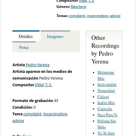
Compositor
Vidal, T. S.
Género
Ranchera
Temas
complaint
,
incarceration
,
advice
Other
Detalles
Imagenes
Recordings
Notas
by Pedro
Yerena
Artista
Pedro Yerena
Artista aparece en los medios de
Miénteme
comunicación
Pedro Yerena
Más
Inolvidable
Compositor
Vidal, T. S.
Temeridad
Celoso
Formato de grabación
45
Indita Mia
Condición:
V
Caravela
Tema
complaint
,
incarceration
,
Naci Para Ti
advice
Paloma Sin
Nido
Yo Te Juro