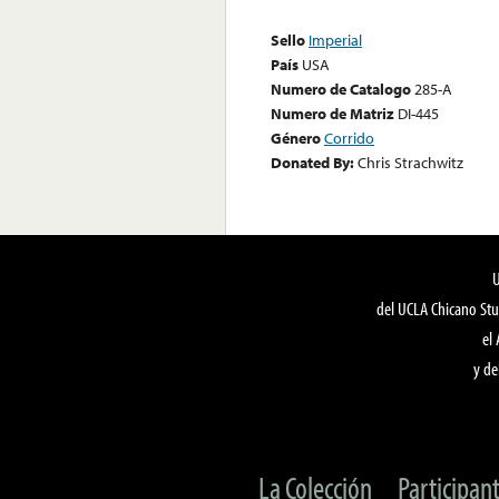
Sello
Imperial
País
USA
Numero de Catalogo
285-A
Numero de Matriz
DI-445
Género
Corrido
Donated By:
Chris Strachwitz
del UCLA Chicano Stu
el
y de
La Colección
Participan