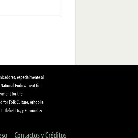
nicadores, especialmente al
, National Endowment for
owment for the
 for Folk Culture, Arhoolie
Littlefield Jr., y Edmund &
eso
Contactos y Créditos