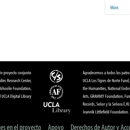
More
Un proyecto conjunto
Agradecemos a todos los patro
dies Research Center,
UCLA Los Tigres de Norte Fund
 Arhoolie Foundation,
the Humanities, National End
l UCLA Digital Library
Arts, GRAMMY Foundation, Fund
Records, Señor y la Señora E.W. 
Jeannik Littlefield Foundation.
tes en el proyecto
Apoyo
Derechos de Autor y Acc