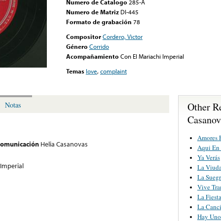
Numero de Catalogo
285-A
Numero de Matriz
DI-445
Formato de grabación
78
Compositor
Cordero, Victor
Género
Corrido
Acompañamiento
Con El Mariachi Imperial
Temas
love
,
complaint
Other R
Notas
Casanov
Amores F
 comunicación
Helia Casanovas
Aqui En 
Ya Verás
 Imperial
La Viuda
La Suegr
Vive Tra
La Fiest
La Canc
Hay Uno