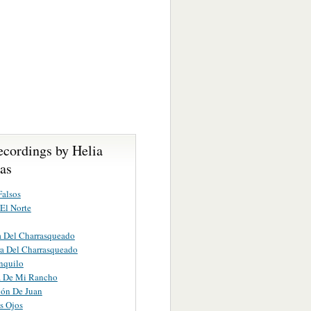
ecordings by Helia
as
alsos
El Norte
 Del Charrasqueado
a Del Charrasqueado
nquilo
a De Mi Rancho
ión De Juan
s Ojos