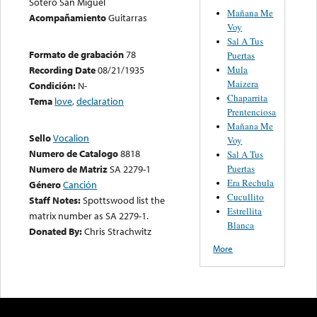
Sotero San Miguel
Mañana Me
Acompañamiento
Guitarras
Voy
Sal A Tus
Formato de grabación
78
Puertas
Mula
Recording Date
08/21/1935
Maizera
Condición:
N-
Chaparrita
Tema
love
,
declaration
Prentenciosa
Mañana Me
Sello
Vocalion
Voy
Numero de Catalogo
8818
Sal A Tus
Puertas
Numero de Matriz
SA 2279-1
Era Rechula
Género
Canción
Cucullito
Staff Notes:
Spottswood list the
Estrellita
matrix number as SA 2279-1.
Blanca
Donated By:
Chris Strachwitz
More