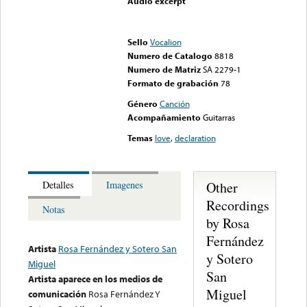
Audio excerpt
Error loading media: File
could not be played
Sello
Vocalion
Numero de Catalogo
8818
Numero de Matriz
SA 2279-1
Formato de grabación
78
Género
Canción
Acompañamiento
Guitarras
Temas
love
,
declaration
Other
Detalles
Imagenes
Recordings
Notas
by Rosa
Fernández
Artista
Rosa Fernández y Sotero San
y Sotero
Miguel
San
Artista aparece en los medios de
Miguel
comunicación
Rosa Fernández Y