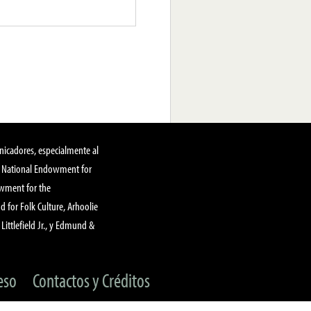
nicadores, especialmente al
, National Endowment for
owment for the
 for Folk Culture, Arhoolie
Littlefield Jr., y Edmund &
eso
Contactos y Créditos