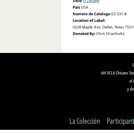
Sello
El Zarape
País
USA
Numero de Catalogo
EZ-531-B
Location of Label:
4228 Maple Ave. Dallas, Texas 7521
Donated By:
Chris Strachwitz
del UCLA Chicano Stu
el
y de
La Colección
Participan