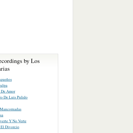
ecordings by Los
rias
equeños
Culpa
a De Amor
do De Luis Pulido
 Mancornadas
sa
 verte Y No Verte
El Divorcio