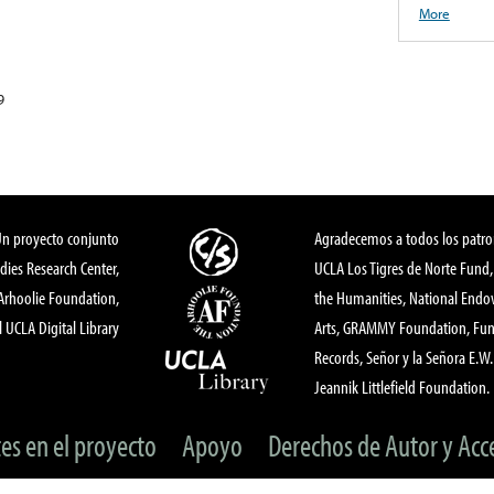
More
9
Un proyecto conjunto
Agradecemos a todos los patro
dies Research Center,
UCLA Los Tigres de Norte Fund
 Arhoolie Foundation,
the Humanities, National End
l UCLA Digital Library
Arts, GRAMMY Foundation, Fund
Records, Señor y la Señora E.W. 
Jeannik Littlefield Foundation.
tes en el proyecto
Apoyo
Derechos de Autor y Acc