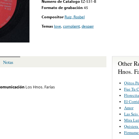
Numero de Catalogo
EZ-531-B
Formato de grabación
45
Compositor
Ruiz, Rosbel
Temas
love
,
complaint
,
despair
Other R
Notas
Hnos. Fa
Ojitos P
 comunicación
Los Hnos. Farias
Fue Tu 
Florecit
El Corri
Amor
Las Seis
Mira Lui
Quisiera
Firmame 