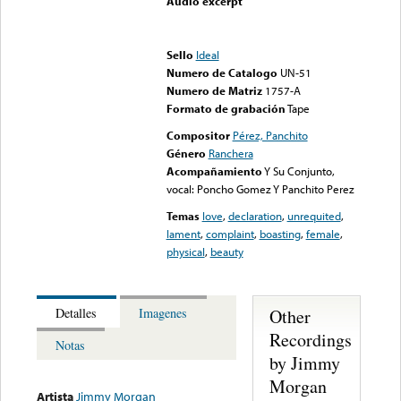
Audio excerpt
Error loading media: File
could not be played
Sello
Ideal
Numero de Catalogo
UN-51
Numero de Matriz
1757-A
Formato de grabación
Tape
Compositor
Pérez, Panchito
Género
Ranchera
Acompañamiento
Y Su Conjunto,
vocal: Poncho Gomez Y Panchito Perez
Temas
love
,
declaration
,
unrequited
,
lament
,
complaint
,
boasting
,
female
,
physical
,
beauty
Other
Detalles
Imagenes
Recordings
Notas
by Jimmy
Morgan
Artista
Jimmy Morgan