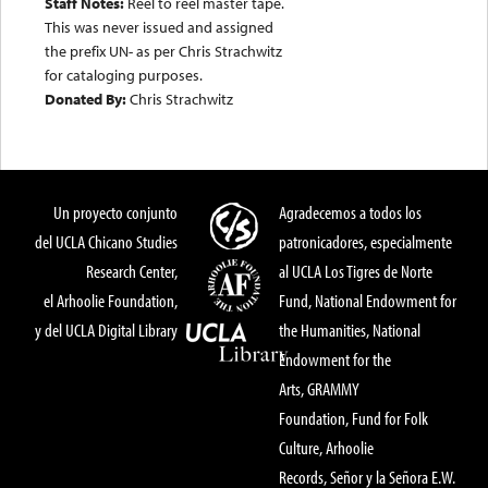
Staff Notes:
Reel to reel master tape.
This was never issued and assigned
the prefix UN- as per Chris Strachwitz
for cataloging purposes.
Donated By:
Chris Strachwitz
Un proyecto conjunto
Agradecemos a todos los
del UCLA Chicano Studies
patronicadores, especialmente
Research Center,
al UCLA Los Tigres de Norte
el Arhoolie Foundation,
Fund, National Endowment for
y del UCLA Digital Library
the Humanities, National
Endowment for the
Arts, GRAMMY
Foundation, Fund for Folk
Culture, Arhoolie
Records, Señor y la Señora E.W.