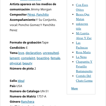
Artista aparece en los medios de
Con Esos
comunicación
Jimmy Morgan
Ojitos
Besos Que
Compositor
Pérez, Panchito
Matan
Acompañamiento
Y Su Conjunto,
unknown
vocal: Poncho Gomez Y Panchito
title
Perez
Mi Lupita,
Alzaz Y Zaz
Formato de grabación
Tape
Las
Pachucas
Condición:
E
Rosa Maria
Tema
love
,
declaration
,
unrequited
,
La Nena
lament
,
complaint
,
boasting
,
female
,
Chaparrita Y
physical
,
beauty
Pajarillo
Número de pista
2
Barranqueño
Corrido Del
Chato Lerma
Sello
Ideal
País
USA
More
Numero de Catalogo
UN-51
Numero de Matriz
1757-A
Género
Ranchera