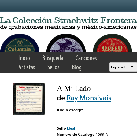
Skip to main content
Inicio
Búsqueda
Canciones
Artistas
Sellos
Blog
Español
A Mi Lado
de
Ray Monsivais
Audio excerpt
Error loading media: File
could not be played
Sello
Ideal
Numero de Catalogo
1099-A