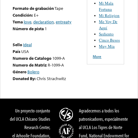
Mi Mala
Formato de grabación
Tape
Fortuna
Condición:
E+
Mi Religion
Me Voy De
Tema
love
,
declaration
,
entreaty
Aquí
Número de pista
1
Sediento
Cinco Besos
Sello
Ideal
Muy Mia
País
USA
More
Numero de Catalogo
1099-A
Numero de Matriz
R-1099-A
Género
Bolero
Donated By:
Chris Strachwitz
Un proyecto conjunto
Agradecemos a todos los
del UCLA Chicano Studies
patronicadores, especialmente
Research Center,
al UCLA Los Tigres de Norte
el Arhoolie Foundation,
Fund, National Endowment for