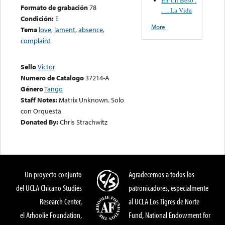
Formato de grabación
78
. . . La Vida
Condición:
E
More
Tema
love
,
lament
,
absence
,
complaint
Sello
Victor
Numero de Catalogo
37214-A
Género
Tango
Staff Notes:
Matrix Unknown. Solo
con Orquesta
Donated By:
Chris Strachwitz
Un proyecto conjunto
Agradecemos a todos los
del UCLA Chicano Studies
patronicadores, especialmente
Research Center,
al UCLA Los Tigres de Norte
el Arhoolie Foundation,
Fund, National Endowment for