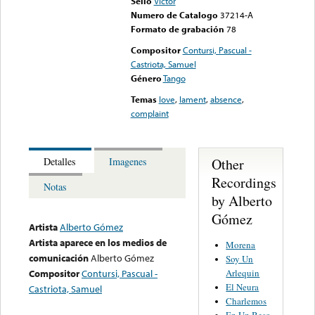
Sello
Victor
Numero de Catalogo
37214-A
Formato de grabación
78
Compositor
Contursi, Pascual -
Castriota, Samuel
Género
Tango
Temas
love
,
lament
,
absence
,
complaint
Other
Detalles
Imagenes
Recordings
Notas
by Alberto
Gómez
Artista
Alberto Gómez
Artista aparece en los medios de
Morena
comunicación
Alberto Gómez
Soy Un
Arlequin
Compositor
Contursi, Pascual -
El Neura
Castriota, Samuel
Charlemos
En Un Beso .