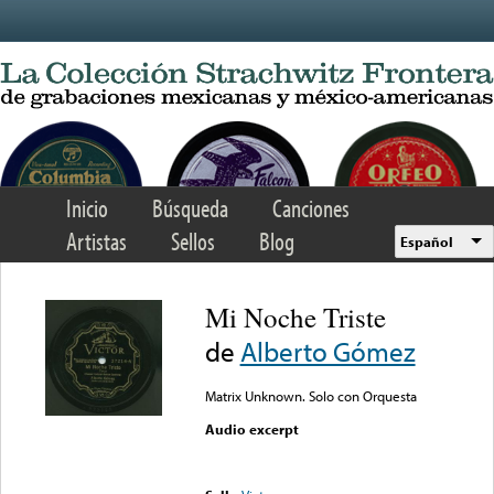
Skip to main content
Inicio
Búsqueda
Canciones
Artistas
Sellos
Blog
Español
Mi Noche Triste
de
Alberto Gómez
Matrix Unknown. Solo con Orquesta
Audio excerpt
Error loading media: File
could not be played