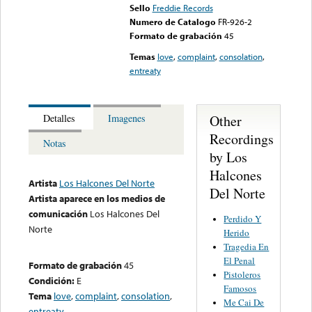
Sello
Freddie Records
Numero de Catalogo
FR-926-2
Formato de grabación
45
Temas
love
,
complaint
,
consolation
,
entreaty
Other
Detalles
Imagenes
Recordings
Notas
by Los
Halcones
Artista
Los Halcones Del Norte
Del Norte
Artista aparece en los medios de
comunicación
Los Halcones Del
Perdido Y
Norte
Herido
Tragedia En
El Penal
Formato de grabación
45
Pistoleros
Condición:
E
Famosos
Tema
love
,
complaint
,
consolation
,
Me Cai De
entreaty