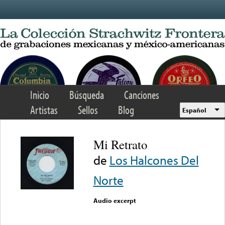
Skip to main content
Inicio
Búsqueda
Canciones
Artistas
Sellos
Blog
Español
Mi Retrato
de
Los Halcones Del
Norte
Audio excerpt
Error loading media: File
could not be played