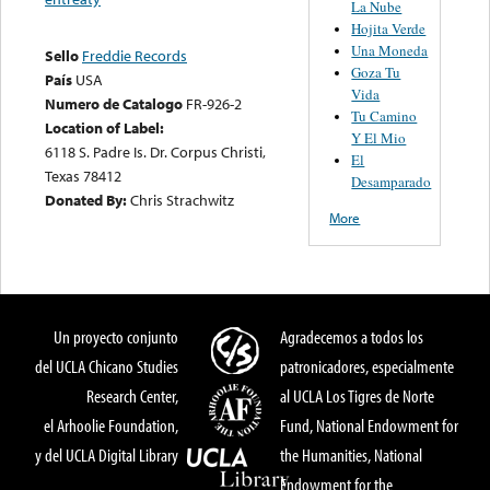
La Nube
Hojita Verde
Una Moneda
Sello
Freddie Records
Goza Tu
País
USA
Vida
Numero de Catalogo
FR-926-2
Tu Camino
Location of Label:
Y El Mio
6118 S. Padre Is. Dr. Corpus Christi,
El
Texas 78412
Desamparado
Donated By:
Chris Strachwitz
More
Un proyecto conjunto
Agradecemos a todos los
del UCLA Chicano Studies
patronicadores, especialmente
Research Center,
al UCLA Los Tigres de Norte
el Arhoolie Foundation,
Fund, National Endowment for
y del UCLA Digital Library
the Humanities, National
Endowment for the