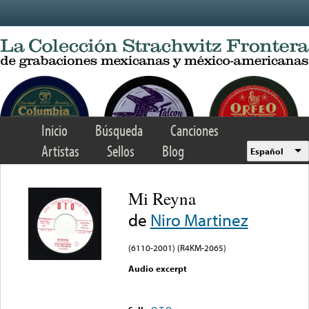
Skip to main content
Inicio
Búsqueda
Canciones
Artistas
Sellos
Blog
Español
Mi Reyna
de
Niro Martinez
(6110-2001) (R4KM-2065)
Audio excerpt
Error loading media: File
could not be played