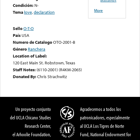
Condición:
N-
More
Tema
love
,
declaration
Sello
O-T-O
País
USA
Numero de Catalogo
OTO-2001-B
Género
Ranchera
Location of Label:
120 East Main St. Robstown, Texas
Staff Notes:
(6110-2001) (R4KM-2065)
Donated By:
Chris Strachwitz
Un proyecto conjunto
Agradecemos a todos los
del UCLA Chicano Studies
patronicadores, especialmente
Research Center,
al UCLA Los Tigres de Norte
el Arhoolie Foundation,
Fund, National Endowment for