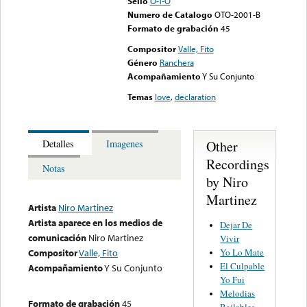
Sello
O-T-O
Numero de Catalogo
OTO-2001-B
Formato de grabación
45
Compositor
Valle, Fito
Género
Ranchera
Acompañamiento
Y Su Conjunto
Temas
love
,
declaration
Other
Detalles
Imagenes
Recordings
Notas
by Niro
Martinez
Artista
Niro Martinez
Artista aparece en los medios de
Dejar De
comunicación
Niro Martinez
Vivir
Yo Lo Mate
Compositor
Valle, Fito
El Culpable
Acompañamiento
Y Su Conjunto
Yo Fui
Melodias
Formato de grabación
45
Bailables