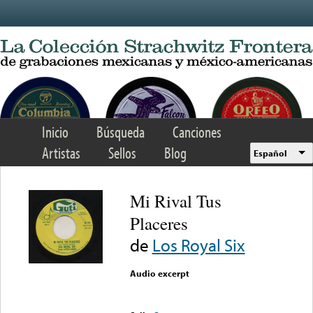
Skip to main content
Inicio
Búsqueda
Canciones
Artistas
Sellos
Blog
Español
Mi Rival Tus
Placeres
de
Los Royal Six
Audio excerpt
Error loading media: File
could not be played