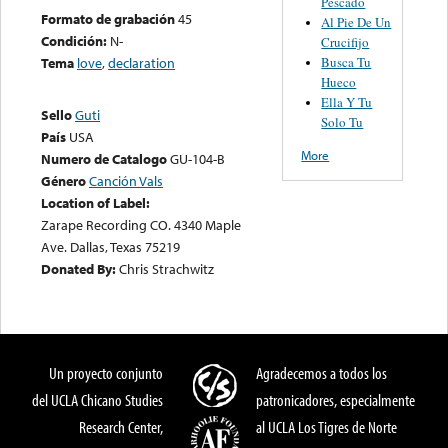
Pescado
Formato de grabación
45
Al Pie De Un
Condición:
N-
Crucifijo
Busca Tu
Tema
love
,
declaration
Hueco
Ella Y Tu
Sello
Guti
Solo Tu
País
USA
More
Numero de Catalogo
GU-104-B
Género
Canción Vals
Location of Label:
Zarape Recording CO. 4340 Maple
Ave. Dallas, Texas 75219
Donated By:
Chris Strachwitz
Un proyecto conjunto
Agradecemos a todos los
del UCLA Chicano Studies
patronicadores, especialmente
Research Center,
al UCLA Los Tigres de Norte