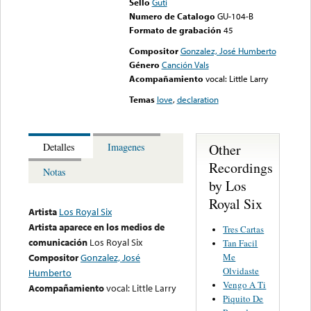
Sello
Guti
Numero de Catalogo
GU-104-B
Formato de grabación
45
Compositor
Gonzalez, José Humberto
Género
Canción Vals
Acompañamiento
vocal: Little Larry
Temas
love
,
declaration
Other
Detalles
Imagenes
Recordings
Notas
by Los
Royal Six
Artista
Los Royal Six
Artista aparece en los medios de
Tres Cartas
comunicación
Los Royal Six
Tan Facil
Me
Compositor
Gonzalez, José
Olvidaste
Humberto
Vengo A Ti
Acompañamiento
vocal: Little Larry
Piquito De