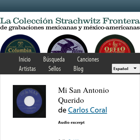
Skip to main content
Inicio
Búsqueda
Canciones
Artistas
Sellos
Blog
Español
Mi San Antonio
Querido
de
Carlos Coral
Audio excerpt
Error loading media: File
could not be played