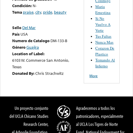
Conmigo
Condición:
N-
Maria
Tema
praise
,
city
,
pride
,
beauty
Ernestina
Si No
Vuelvo A
Sello
Del Mar
Verte
País
USA
Tus Faltas
Numero de Catalogo
DM-133-B
Nunca Mas
Género
Guajira
Corazon De
Location of Label:
Plastico
Temando Al
6103 W. Commerce San Antonio,
Infierno
Texas
Donated By:
Chris Strachwitz
More
Un proyecto conjunto
Agradecemos a todos los
del UCLA Chicano Studies
patronicadores, especialmente
Research Center,
al UCLA Los Tigres de Norte
el Arhoolie Foundation,
Fund, National Endowment for