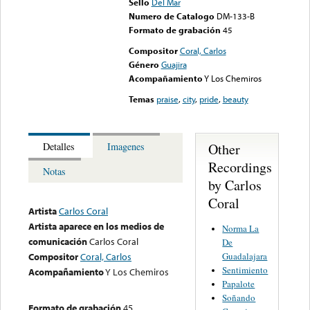
Sello
Del Mar
Numero de Catalogo
DM-133-B
Formato de grabación
45
Compositor
Coral, Carlos
Género
Guajira
Acompañamiento
Y Los Chemiros
Temas
praise
,
city
,
pride
,
beauty
Other
Detalles
Imagenes
Recordings
Notas
by Carlos
Coral
Artista
Carlos Coral
Artista aparece en los medios de
Norma La
comunicación
Carlos Coral
De
Guadalajara
Compositor
Coral, Carlos
Sentimiento
Acompañamiento
Y Los Chemiros
Papalote
Soñando
Formato de grabación
45